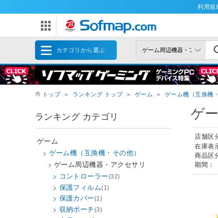
利用規
カテゴリから選ぶ
トップ
＞
ランキング トップ
＞
ゲーム
＞
ゲーム機（互換機
ゲ
ランキング カテゴリ
店舗区
ゲーム
在庫表
ゲーム機（互換機・その他）
商品区
ゲーム周辺機器・アクセサリ
期間：
コントローラー
(32)
保護フィルム
(1)
保護カバー
(1)
収納ポーチ
(3)