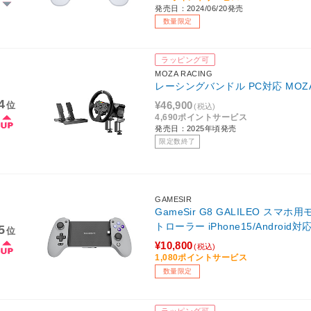
発売日：2024/06/20発売
数量限定
ラッピング可
MOZA RACING
レーシングバンドル PC対応 MOZA R3
4
¥46,900
位
(税込)
4,690ポイントサービス
発売日：2025年頃発売
限定数終了
GAMESIR
GameSir G8 GALILEO ス
トローラー iPhone15/Android対
5
位
¥10,800
(税込)
1,080ポイントサービス
数量限定
ラッピング可