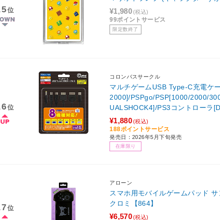
15
位
¥1,980
(税込)
99ポイントサービス
限定数終了
コロンバスサークル
マルチゲームUSB Type-C充電ケーブ
2000]/PSPgo/PSP[1000/2000
16
位
UALSHOCK4]/PS3コントローラ[
¥1,880
(税込)
188ポイントサービス
発売日：2026年5月下旬発売
在庫限り
アローン
スマホ用モバイルゲームパッド 
クロミ【864】
17
位
¥6,570
(税込)