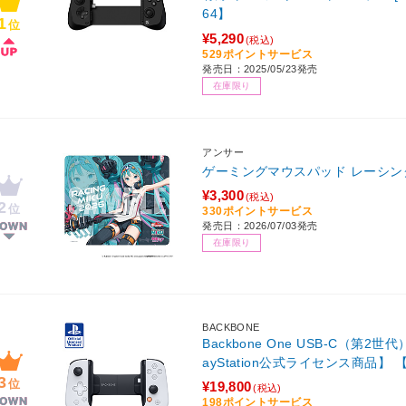
64】
1
位
¥5,290
(税込)
529ポイントサービス
発売日：2025/05/23発売
在庫限り
アンサー
ゲーミングマウスパッド レーシングミク
¥3,300
(税込)
2
位
330ポイントサービス
発売日：2026/07/03発売
在庫限り
BACKBONE
Backbone One USB-C（第2
ayStation公式ライセンス商品】 【
3
位
¥19,800
(税込)
198ポイントサービス