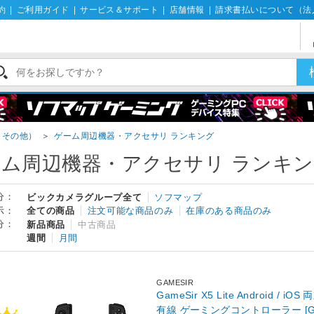
約
|
ご利用ガイド
|
サービス＆サポート
|
店舗情報
|
請求書払いについて（法
・その他）
＞
ゲーム周辺機器・アクセサリ ランキング
ーム周辺機器・アクセサリ ランキ
分：
ビックカメラグループ全て
ソフマップ
示：
全ての商品
注文可能な商品のみ
在庫のある商品のみ
分：
新品商品
中古商品
週間
月間
GAMESIR
GameSir X5 Lite Android /
有線 ゲーミングコントローラー [GameS