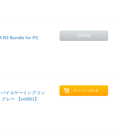
 Bundle for PC
マホ用モバイルゲーミングコン
応 グレー 【sof001】