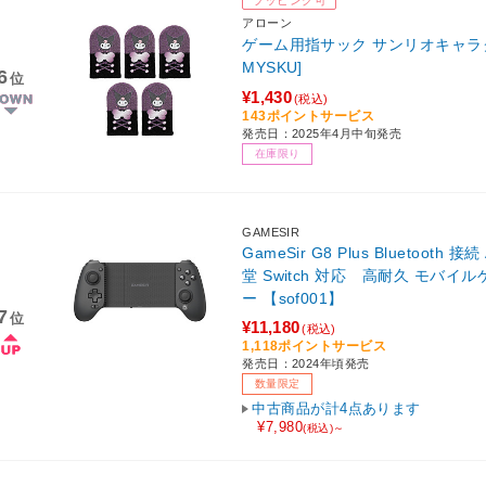
アローン
ゲーム用指サック サンリオキャラクタ
MYSKU]
6
位
¥1,430
(税込)
143ポイントサービス
発売日：2025年4月中旬発売
在庫限り
GAMESIR
GameSir G8 Plus Bluetooth 接続 
堂 Switch 対応 高耐久 モバ
ー 【sof001】
7
位
¥11,180
(税込)
1,118ポイントサービス
発売日：2024年頃発売
数量限定
中古商品が計4点あります
¥7,980
(税込)～