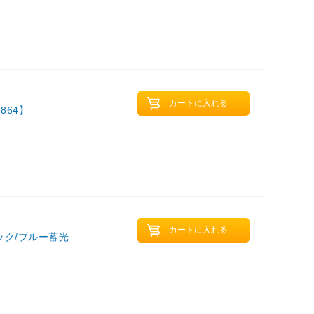
864】
ク/ブルー蓄光