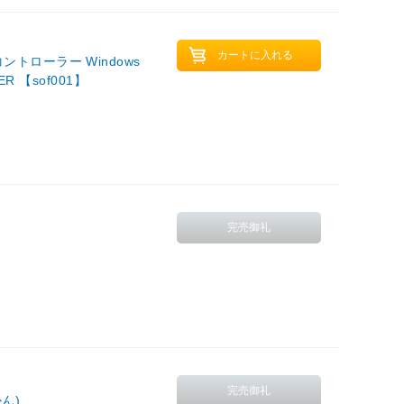
ムコントローラー Windows
HER 【sof001】
ん)