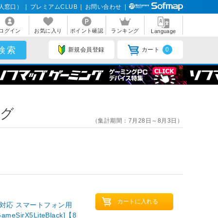
人窓口）
|
プレミアムCLUB
|
お問い合わせ
|
ログイン
お気に入り
ポイント確認
ランキング
Language
新規会員登録
カート
0
ング
（集計期間：7月28日～8月3日）
 iOS 両対応 スマートフォン用
irX5LiteBlack]【8