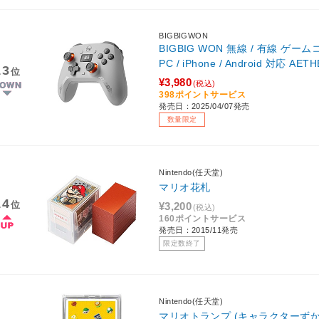
BIGBIGWON
BIGBIG WON 無線 / 有線 ゲー
PC / iPhone / Android 対応 AET
13
位
¥3,980
(税込)
398ポイントサービス
発売日：2025/04/07発売
数量限定
Nintendo(任天堂)
マリオ花札
14
位
¥3,200
(税込)
160ポイントサービス
発売日：2015/11発売
限定数終了
Nintendo(任天堂)
マリオトランプ (キャラクターずか