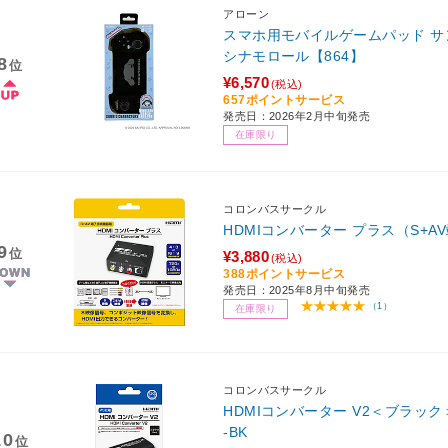
アローン
スマホ用モバイルゲームパッド 
シナモロール【864】
8
位
¥6,570
(税込)
657ポイントサービス
発売日：2026年2月中旬発売
在庫限り
コロンバスサークル
HDMIコンバーター プラス（S+
9
位
¥3,880
(税込)
388ポイントサービス
発売日：2025年8月中旬発売
（1）
在庫限り
コロンバスサークル
HDMIコンバーター V2＜ブラック＞
-BK
10
位