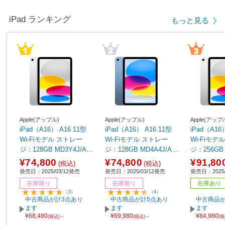
iPad ランキング
もっと見る
Apple(アップル)
Apple(アップル)
Apple(アップ
iPad（A16） A16 11型
iPad（A16） A16 11型
iPad（A16
Wi-Fiモデル ストレー
Wi-Fiモデル ストレー
Wi-Fiモデル ストレ
ジ：128GB MD3Y4J/A
ジ：128GB MD4A4J/A
ジ：256GB 
シルバー
ブルー
シルバー
¥74,800
¥74,800
¥91,80
(税込)
(税込)
発売日：2025/03/12発売
発売日：2025/03/12発売
発売日：2025/
在庫限り
在庫限り
在庫あり
（3）
（4）
中古商品が計3点あり
中古商品が計5点あり
中古商品が
ます
ます
ます
¥68,480
¥69,980
¥84,980
(税込)～
(税込)～
(