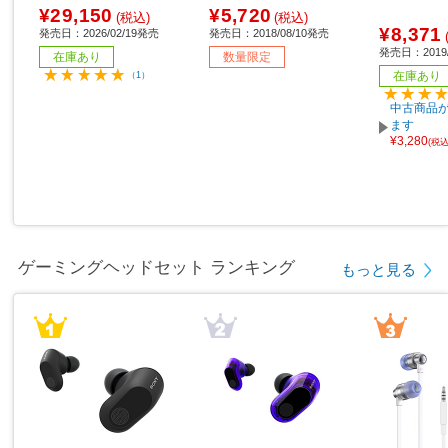
(ワイヤレス) /5ボタン /U
レス)] 【sof001】
¥29,150
¥5,720
(税込)
(税込)
SB ］
¥8,371
発売日：2026/02/19発売
発売日：2018/08/10発売
発売日：2019/
在庫あり
数量限定
在庫あり
（1）
中古商品が
ます
¥3,280
(税
ゲーミングヘッドセット ランキング
もっと見る