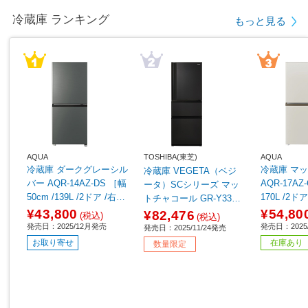
冷蔵庫 ランキング
もっと見る
AQUA
TOSHIBA(東芝)
AQUA
冷蔵庫 ダークグレーシル
冷蔵庫 マットグレージュ
冷蔵庫 VEGETA（ベジ
バー AQR-14AZ-DS ［幅
AQR-17AZ
ータ）SCシリーズ マッ
50cm /139L /2ドア /右開
170L /2
トチャコール GR-Y33SC
きタイプ /2025年］
プ /2025年
(KZ) ［幅60cm /326L /3
¥43,800
¥54,80
¥82,476
(税込)
(税込)
ドア /右開きタイプ /202
発売日：2025/12月発売
発売日：2025
発売日：2025/11/24発売
5年］【基本設置料金セ
お取り寄せ
在庫あり
数量限定
ット】