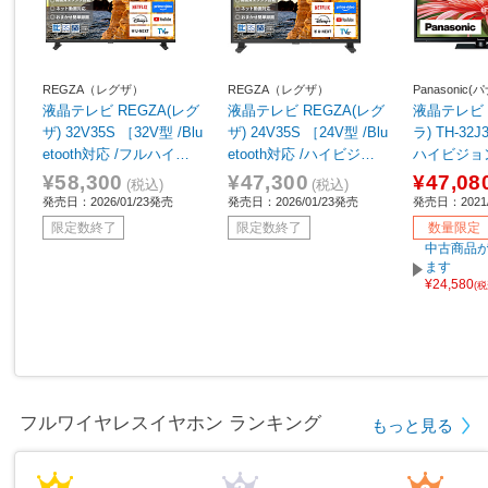
REGZA（レグザ）
REGZA（レグザ）
Panasonic
液晶テレビ REGZA(レグ
液晶テレビ REGZA(レグ
液晶テレビ 
ザ) 32V35S ［32V型 /Blu
ザ) 24V35S ［24V型 /Blu
ラ) TH-32J
etooth対応 /フルハイビ
etooth対応 /ハイビジョ
ハイビジョ
ジョン /YouTube対応］
ン /YouTube対応］
¥58,300
¥47,300
¥47,08
(税込)
(税込)
発売日：2026/01/23発売
発売日：2026/01/23発売
発売日：2021/
限定数終了
限定数終了
数量限定
中古商品が
ます
¥24,580
(
フルワイヤレスイヤホン ランキング
もっと見る