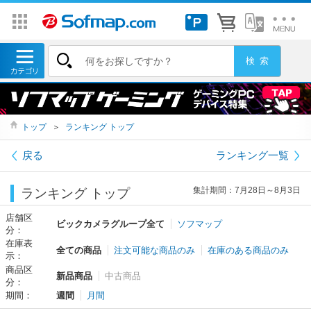
トップ
＞
ランキング トップ
戻る
ランキング一覧
集計期間：7月28日～8月3日
ランキング トップ
店舗区
ビックカメラグループ全て
ソフマップ
分：
在庫表
全ての商品
注文可能な商品のみ
在庫のある商品のみ
示：
商品区
新品商品
中古商品
分：
期間：
週間
月間