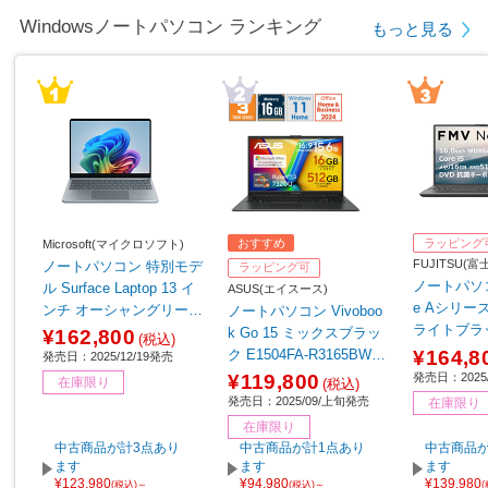
Windowsノートパソコン ランキング
もっと見る
おすすめ
ラッピング
Microsoft(マイクロソフト)
FUJITSU(
ノートパソコン 特別モデ
ラッピング可
ノートパソコ
ル Surface Laptop 13 イ
ASUS(エイスース)
e Aシリーズ 
ンチ オーシャングリーン
ノートパソコン Vivoboo
ライトブラッ
EP2-30766 【sof001】
k Go 15 ミックスブラッ
¥162,800
(税込)
K3BB
¥164,8
ク E1504FA-R3165BWS
発売日：2025/12/19発売
［15.6型 /Windows11 Ho
発売日：2025/
¥119,800
在庫限り
(税込)
me /AMD Ryzen 3 /メモ
発売日：2025/09/上旬発売
在庫限り
リ：16GB /SSD：512GB
在庫限り
/Office Home and Busine
中古商品が計3点あり
中古商品が計1点あり
中古商品が
ss /日本語版キーボード /
ます
ます
ます
¥123,980
¥94,980
¥139,980
2025年9月モデル］
(税込)～
(税込)～