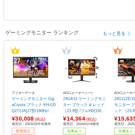
ゲーミングモニター ランキング
もっと見る
アイオーデータ
AOC(エーオーシー)
AOC(エーオ
ゲーミングモニター Gig
24G4/11 ゲーミングモニ
24G11ZE
aCrysta ブラック KH-GD
ター ブラック & レッド
モニター ブラック & レ
Q271JA[27型/180Hz/WQ
［23.8型 /フルHD(1920×
ッド ［23.8
HD/AHVAパネル]
1080) /ワイド /180Hz］
920×1080)
¥30,008
¥14,364
¥15,63
(税込)
(税込)
z］
発売日：2023/10/中旬発売
発売日：2024/01/19発売
発売日：2025/
数量限定
在庫あり
在庫あり