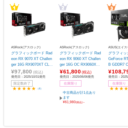
ASRock(アスロック)
ASRock(アスロック)
ASUS(エイス
グラフィックボード Rad
グラフィックボード Rad
グラフィック
eon RX 9070 XT Challen
eon RX 9060 XT Challen
GeForce R
ger 16G RX9070XT CL 1
ger 16G OC RX9060XT
B GDDR7 OC 
6G ［Radeon RXシリー
CL 16GO ［Radeon RX
AL-RTX50
¥97,800
¥61,800
¥108,7
(税込)
(税込)
ズ /16GB］
シリーズ /16GB］
Force RT
発売日：2025/10/31発売
発売日：2025/06/06発売
発売日：2025/
B］
限定数終了
在庫限り
在庫限り
（4）
中古商品が計1点あり
ます
¥61,980
(税込)～