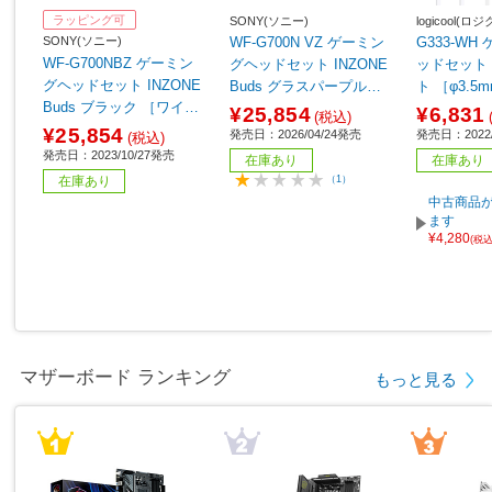
ラッピング可
SONY(ソニー)
logicool(ロ
SONY(ソニー)
WF-G700N VZ ゲーミン
G333-W
WF-G700NBZ ゲーミン
グヘッドセット INZONE
ッドセット 
グヘッドセット INZONE
Buds グラスパープル
ト ［φ3.
Buds ブラック ［ワイヤ
［ワイヤレス（Bluetooth
＋USB-C 
¥25,854
¥6,831
(税込)
レス（Bluetooth＋USB-
＋USB-C） /両耳 /イヤホ
タイプ］
¥25,854
発売日：2026/04/24発売
発売日：2022/
(税込)
C） /両耳 /イヤホンタイ
ンタイプ］
発売日：2023/10/27発売
在庫あり
在庫あり
プ］
在庫あり
（1）
中古商品が
ます
¥4,280
(税
マザーボード ランキング
もっと見る