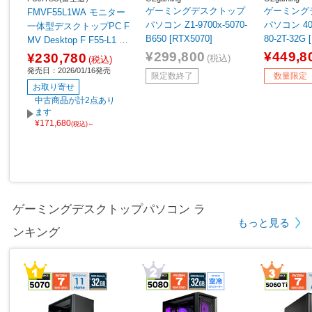
ゲーミングデスクトップ
ゲーミング
FMVF55L1WA モニター
パソコン Z1-9700x-5070-
パソコン 40D
一体型デスクトップPC F
B650 [RTX5070]
80-2T-32G 
MV Desktop F F55-L1 ホ
【sof001】
ワイト ［23.8型 /Window
¥299,800
¥449,8
¥230,780
(税込)
(税込)
s11 Home /AMD Ryzen5
発売日：2026/01/16発売
限定数終了
数量限定
/メモリ：16GB /SSD：5
お取り寄せ
12GB /Microsoft 365 Per
中古商品が計2点あり
sonal /2026年1月モデ
ます
¥171,680
ル］
(税込)～
ゲーミングデスクトップパソコン ラ
もっと見る
ンキング