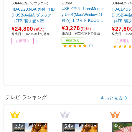
BUFFALO(バッファロー）
KIOXIA
BUFFALO
USBメモリ TransMemor
HD-CD2U3-BA 外付けHD
HD-CD4U
y U301(Mac/Windows11
D USB-A接続 ブラック
D USB-A接続 ブ
対応) ホワイト KUC-3A0
［2TB /据え置き型］
［4TB /
32GW ［32GB /USB Typ
64】
¥3,278
¥24,800
¥27,80
(税込)
(税込)
eA /USB3.2 /キャップ
発売日：2020/05/下旬発売
発売日：2020/03/上旬発売
発売日：2020
式］
在庫あり
在庫限り
在庫限り
（1）
テレビ ランキング
もっと見る