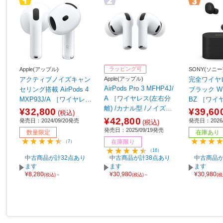
ラッピング可
Apple(アップル)
SONY(ソニー
Apple(アップル)
アクティブノイズキャン
完全ワイヤ
AirPods Pro 3 MFHP4J/
セリング搭載 AirPods 4
ブラック WF
A ［ワイヤレス(左右分
MXP93J/A ［ワイヤレス
BZ ［ワイ
離) /カナル型 /ノイズキ
(左右分離) /インナーイヤ
離) /カナル
¥32,800
¥39,60
(税込)
ャンセリング対応 /Bluet
ー型 /ノイズキャンセリ
ャンセリング対
¥42,800
発売日：2024/09/20発売
発売日：2026/
(税込)
ooth対応］
ング対応 /Bluetooth対
ooth対応］
発売日：2025/09/19発売
数量限定
在庫あり
応］ 【sof001】
在庫限り
（7）
（16）
中古商品が計32点あり
中古商品が計38点あり
中古商品が
ます
ます
ます
¥8,280
¥30,980
¥30,980
(税込)～
(税込)～
(