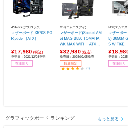
ASRock(アスロック)
MSI(エムエスアイ)
MSI(エムエス
マザーボード X570S PG
マザーボード(Socket AM
マザーボード(
Riptide ［ATX］
5) MAG B850 TOMAHA
5) B850M GAMING PLU
WK MAX WIFI ［ATX］
S WIFI6E 
【sof001】
¥17,980
¥32,980
¥18,98
(税込)
(税込)
発売日：2021/12/03発売
発売日：2025/02/05発売
発売日：2025/
在庫限り
数量限定
在庫限り
（1）
グラフィックボード ランキング
もっと見る