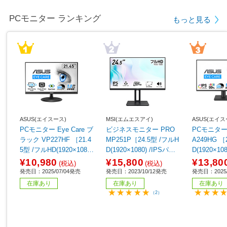
PCモニター ランキング
もっと見る
ASUS(エイスース)
MSI(エムエスアイ)
ASUS(エイス
PCモニター Eye Care ブ
ビジネスモニター PRO
PCモニター E
ラック VP227HF ［21.4
MP251P［24.5型 /フルH
A249HG ［
5型 /フルHD(1920×1080)
D(1920×1080) /IPSパネ
D(1920×10
/ワイド /100Hz］
ル /ワイド］
20Hz］
¥10,980
¥15,800
¥13,80
(税込)
(税込)
発売日：2025/07/04発売
発売日：2023/10/12発売
発売日：2025/
在庫あり
在庫あり
在庫あり
（2）