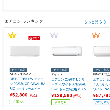
エアコン ランキング
もっと見る
セット商品
セット商品
セット商品
ORIGINAL BASIC
ダイキン
HITACHI(日立
OB-HA22BK1-W エアコ
エアコン 2026年 Eシリ
エアコン 2
ン 2023年 ORIGINAL BA
ーズ ホワイト AN226AE
くん Dシリ
SIC（オリジナルベーシ
S-W [おもに6畳用 /100V]
ワイト RAS-
ック） ホワイト [おもに
[おもに6畳用 
¥52,800
¥129,580
¥87,78
(税込)
(税込)
6畳用 /100V]
在庫あり
在庫あり
お取り寄せ