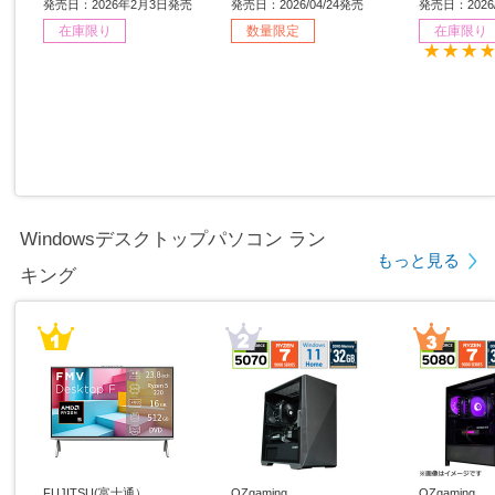
s11 Home /intel Core i5 /
［15.6型 /Windows11 Ho
6型 /Window
発売日：2026年2月3日発売
発売日：2026/04/24発売
発売日：2026/
メモリ：16GB /SSD：51
me /intel Core i7 /メモ
ntel Core
在庫限り
数量限定
在庫限り
2GB /日本語版キーボー
リ：32GB /SSD：1TB /
GB /SSD
ド /2026年1月モデル］
日本語版キーボード /202
版キーボード
6年4月モデル］ 【sof00
モデル］
1】
Windowsデスクトップパソコン ラン
もっと見る
キング
FUJITSU(富士通）
OZgaming
OZgaming