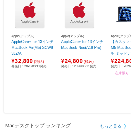
Apple(アップル)
Apple(アップル)
Apple(アップ
AppleCare+ for 13インチ
AppleCare+ for 13インチ
【カスタマ
MacBook Air(M5) SCW8
MacBook Neo(A18 Pro)
M5 MacBoo
3JZ/A
チ ミッドナ
C / 16GB /
¥32,800
¥24,800
¥224,8
(税込)
(税込)
キーボード ミッドナイ
発売日：2026/03/11発売
発売日：2026/03/11発売
発売日：2026/
CTOMDHE4
在庫限り
/Mac OS /A
モリ：16GB
GB /英語版
026年3月］
Macデスクトップ ランキング
もっと見る