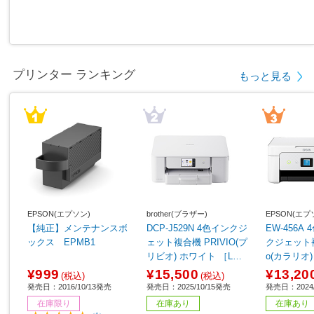
プリンター ランキング
もっと見る
EPSON(エプソン)
brother(ブラザー)
EPSON(エプ
【純正】メンテナンスボ
DCP-J529N 4色インクジ
EW-456A
ックス EPMB1
ェット複合機 PRIVIO(プ
クジェット複合
リビオ) ホワイト ［L判
o(カラリオ
～A4］
［カード／
¥999
¥15,500
¥13,20
(税込)
(税込)
発売日：2016/10/13発売
発売日：2025/10/15発売
発売日：2024/
在庫限り
在庫あり
在庫あり