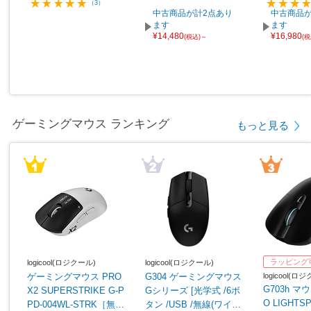
（3）
中古商品が計2点あり
中古商品が
ます
ます
¥14,480
¥16,980
(税込)～
(
ゲーミングマウス ランキング
もっと見る
ラッピング
logicool(ロジクール)
logicool(ロジクール)
logicool(ロ
ゲーミングマウス PRO
G304 ゲーミングマウス
G703h マウ
X2 SUPERSTRIKE G-P
Gシリーズ [光学式 /6ボ
O LIGHTS
PD-004WL-STRK［無線
タン /USB /無線(ワイヤ