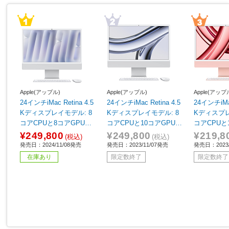
Apple(アップル)
Apple(アップル)
Apple(アップ
24インチiMac Retina 4.5
24インチiMac Retina 4.5
24インチiMac
Kディスプレイモデル: 8
Kディスプレイモデル: 8
Kディスプレ
コアCPUと8コアGPUを
コアCPUと10コアGPUを
コアCPUと
搭載したApple M4チッ
搭載したApple M3チッ
搭載したApp
¥249,800
¥249,800
¥219,8
(税込)
(税込)
プ, 16GB, 256GB SSD -
プ, 512GB SSD - シルバ
プ, 256GB
発売日：2024/11/08発売
発売日：2023/11/07発売
発売日：2023/
シルバー シルバー MWU
ー シルバー MQRK3J/A
ピンク MQRT
在庫あり
限定数終了
限定数終了
C3J/A
［23.5型 /Apple M3 /メ
5型 /Appl
モリ：8GB /SSD：512G
8GB /SSD：
B /2023年11月モデル］
3年11月モ