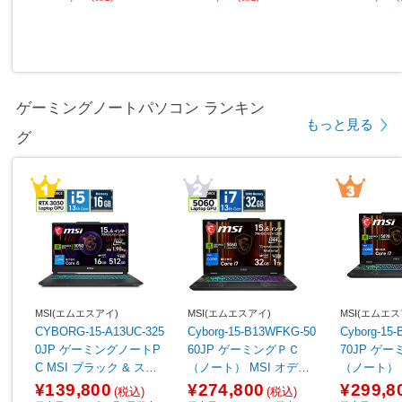
ゲーミングノートパソコン ランキン
もっと見る
グ
MSI(エムエスアイ)
MSI(エムエスアイ)
MSI(エムエス
CYBORG-15-A13UC-325
Cyborg-15-B13WFKG-50
Cyborg-15
0JP ゲーミングノートP
60JP ゲーミングＰＣ
70JP ゲ
C MSI ブラック & スケ
（ノート） MSI オデッ
（ノート） オデッセイ
ルトン ［15.6型 /Window
セイグレイ & スケルトン
レイ & スケ
¥139,800
¥274,800
¥299,8
(税込)
(税込)