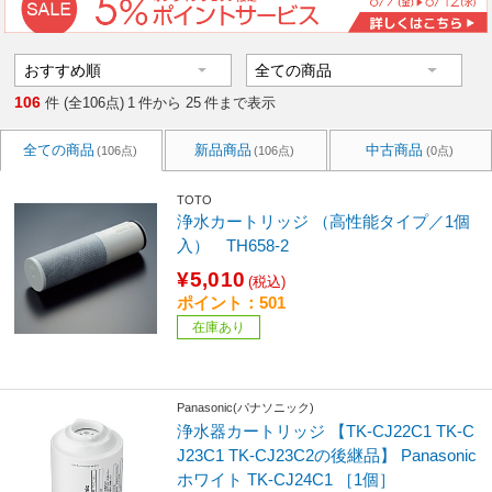
106
件 (全106点)
1
件から
25
件まで表示
全ての商品
新品商品
中古商品
(106点)
(106点)
(0点)
TOTO
浄水カートリッジ （高性能タイプ／1個
入） TH658-2
¥5,010
(税込)
ポイント：501
在庫あり
Panasonic(パナソニック)
浄水器カートリッジ 【TK-CJ22C1 TK-C
J23C1 TK-CJ23C2の後継品】 Panasonic
ホワイト TK-CJ24C1 ［1個］