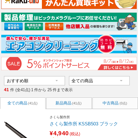
41
件 (全41点)
1
件から
25
件まで表示
全ての商品
新品商品
中古商品
(41点)
(41点)
(0点)
さくら製作所
さくら製作所 KSSB503 ブラック
¥4,940
(税込)