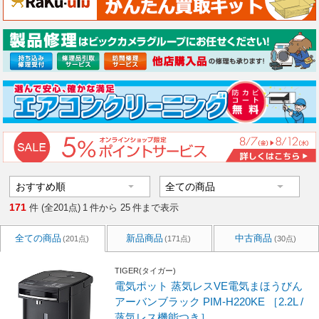
171
件 (全201点)
1
件から
25
件まで表示
全ての商品
新品商品
中古商品
(201点)
(171点)
(30点)
TIGER(タイガー)
電気ポット 蒸気レスVE電気まほうびん
アーバンブラック PIM-H220KE ［2.2L /
蒸気レス機能つき］