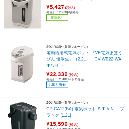
¥5,427
(税込)
発売日：2023年頃発売
在庫あり
ZOJIRUSHI(象印マホービン)
電動給湯式電気ポット 「VE電気まほう
びん 優湯生」（2.2L） CV-WB22-WA
ホワイト
¥22,330
(税込)
発売日：2018/09/下旬発売
お取り寄せ
ZOJIRUSHI(象印マホービン)
CP-CA12(BA) 電気ポット ＳＴＡＮ． ブ
ラック [1.2L]
¥15,596
(税込)