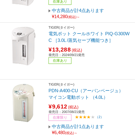
在庫あり
中古商品が計4点あります
¥14,280
(税込)～
TIGER(タイガー)
電気ポット クールホワイト PIQ-G300W
C ［3.0L /蒸気セーブ機能つき］
¥13,288
(税込)
発売日：2024/09/21発売
在庫あり
TIGER(タイガー)
PDN-A400-CU（アーバンベージュ）
マイコン電動ポット （4.0L）
¥9,612
(税込)
発売日：2007/08/21発売
（2）
在庫限り
中古商品が計1点あります
¥6,480
(税込)～