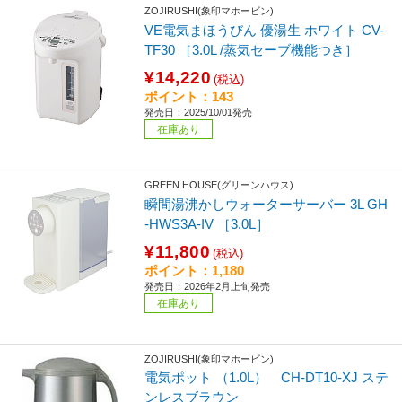
ZOJIRUSHI(象印マホービン)
VE電気まほうびん 優湯生 ホワイト CV-
TF30 ［3.0L /蒸気セーブ機能つき］
¥14,220
(税込)
ポイント：143
発売日：2025/10/01発売
在庫あり
GREEN HOUSE(グリーンハウス)
瞬間湯沸かしウォーターサーバー 3L GH
-HWS3A-IV ［3.0L］
¥11,800
(税込)
ポイント：1,180
発売日：2026年2月上旬発売
在庫あり
ZOJIRUSHI(象印マホービン)
電気ポット （1.0L） CH-DT10-XJ ステ
ンレスブラウン