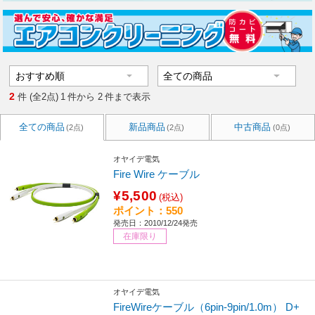
2
件 (全2点)
1
件から
2
件まで表示
全ての商品
新品商品
中古商品
(2点)
(2点)
(0点)
オヤイデ電気
Fire Wire ケーブル
¥5,500
(税込)
ポイント：550
発売日：2010/12/24発売
在庫限り
オヤイデ電気
FireWireケーブル（6pin-9pin/1.0m） D+