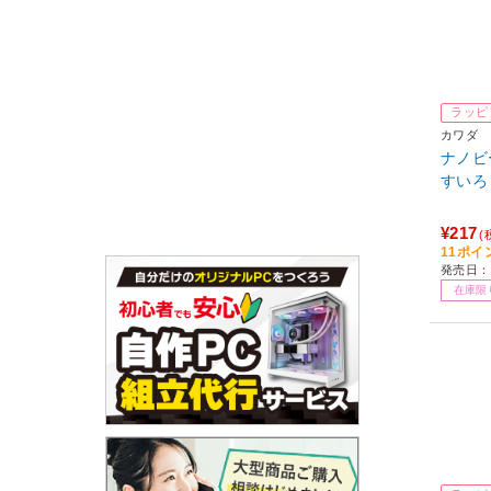
ラッピ
カワダ
ナノビー
すいろ
¥217
(
11ポイ
発売日：2
在庫限