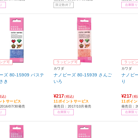
り
限定数終了
在庫限り
ング可
ラッピング可
ラッピ
カワダ
カワダ
ズ 80-15909 パステ
ナノビーズ 80-15939 さんご
ナノビーズ
さき
いろ
り
¥217
¥217
税込)
(税込)
(税
ントサービス
11ポイントサービス
11ポイ
016/07/30発売
発売日：2017/10月発売
発売日：20
り
在庫限り
在庫限り