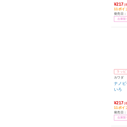
¥217
(
11ポイ
発売日：2
在庫限
ラッピ
カワダ
ナノビー
いろ
¥217
(
11ポイ
発売日：2
在庫限