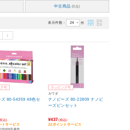
中古商品
(0点)
表示件数：
件
ング可
ラッピング可
カワダ
 80-54359 48色セ
ナノビーズ 80-22809 ナノビ
ーズピンセット
¥437
(税込)
(税込)
イントサービス
22ポイントサービス
20/09月発売