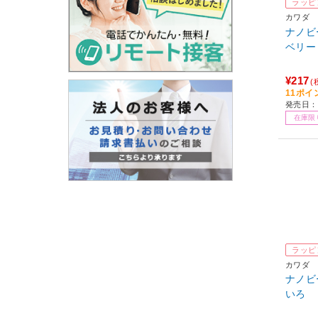
ラッピ
カワダ
ナノビー
ベリー
¥217
(
11ポイ
発売日：2
在庫限
ラッピ
カワダ
ナノビー
いろ