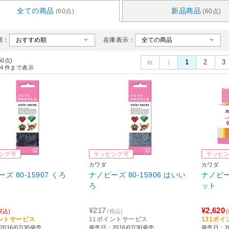
全ての商品
新品商品
(60点)
(60点)
順：
在庫表示：
60点)
1
2
3
4
件まで表示
ング可
ラッピング可
ラッピ
カワダ
カワダ
ズ 80-15907 くろ
ナノビーズ 80-15906 はいい
ナノビーズ
ろ
ット
¥217
¥2,620
税込)
(税込)
ントサービス
11ポイントサービス
131ポ
016/07/30発売
発売日：2016/07/30発売
発売日：20