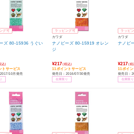
ング可
ラッピング可
ラッピ
カワダ
カワダ
ズ 80-15936 うぐい
ナノビーズ 80-15919 オレン
ナノビーズ
ジ
¥217
¥217
税込)
(税込)
(税
ントサービス
11ポイントサービス
11ポイ
017/10月発売
発売日：2016/07/30発売
発売日：20
り
在庫限り
在庫限り