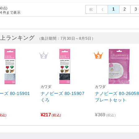
60点)
1
2
3
4
件まで表示
売上ランキング
（集計期間：7月30日～8月5日）
カワダ
カワダ
ズ 80-15901
ナノビーズ 80-15907
ナノビーズ 80-26058
くろ
プレートセット
¥217
¥369
税込)
(税込)
(税込)