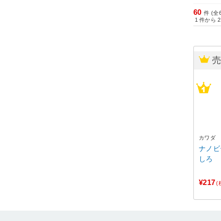
60
件 (全
1
件から
2
カワダ
ナノビー
しろ
¥217
(