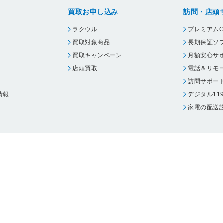
買取お申し込み
訪問・店頭
ラクウル
プレミアムC
買取対象商品
長期保証ソ
買取キャンペーン
月額安心サ
店頭買取
電話＆リモ
訪問サポー
情報
デジタル11
家電の配送
ウェア エーワン