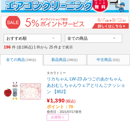
196
件 (全196点)
1
件から
25
件まで表示
全ての商品
新品商品
中古商品
(196点)
(196点)
(0点)
タカラトミー
リカちゃん LW-23 みつごのあかちゃん
あおむしちゃんウェアとりんごクッショ
ン 【852】
¥1,390
(税込)
ポイント：70
発売日：2021/07/17発売
在庫限り