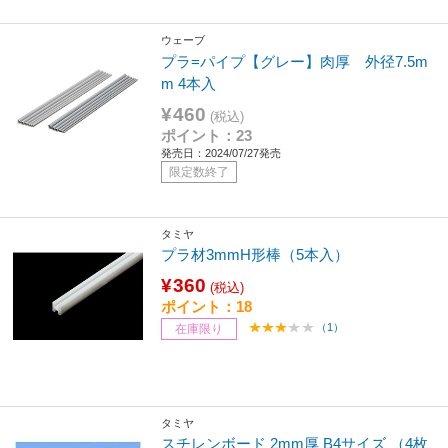
ウェーブ
プラ=パイプ【グレー】肉厚 外径7.5m
m 4本入
¥460
(税込)
ポイント：23
発売日：2024/07/27発売
限定数終了
タミヤ
プラ材3mmH形棒（5本入）
¥360
(税込)
ポイント：18
（1）
在庫限り
タミヤ
スチレンボード 2mm厚 B4サイズ （4枚