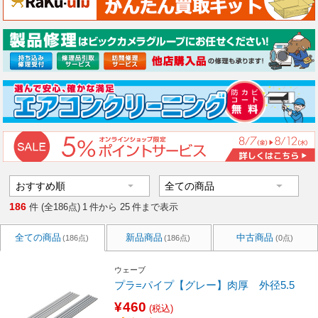
186
件 (全186点)
1
件から
25
件まで表示
全ての商品
新品商品
中古商品
(186点)
(186点)
(0点)
ウェーブ
プラ=パイプ【グレー】肉厚 外径5.5
¥460
(税込)