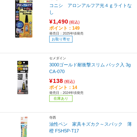
コニシ アロンアルフア光４ｇライトな
し
¥1,490
(税込)
ポイント：149
発売日：2025年頃発売
お取り寄せ
セメダイン
3000ゴールド耐衝撃スリム パック入 3g
CA-070
¥138
(税込)
ポイント：14
発売日：2024年頃発売
在庫あり
寺西
油性ペン 家具キズカク～スパック 薄
橙 FSH5P-T17