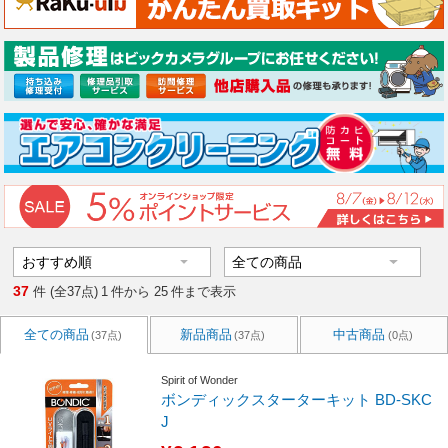
37
件 (全37点)
1
件から
25
件まで表示
全ての商品
新品商品
中古商品
(37点)
(37点)
(0点)
Spirit of Wonder
ボンディックスターターキット BD-SKC
J