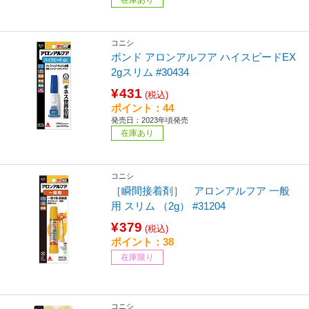
コニシ
ボンド アロンアルフア ハイスピードEX
2gスリム #30434
¥431
(税込)
ポイント：44
発売日：2023年頃発売
在庫あり
コニシ
［瞬間接着剤］ アロンアルフア 一般
用 スリム （2g） #31204
¥379
(税込)
ポイント：38
在庫限り
コニシ