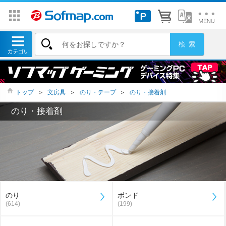
トップ
＞
文房具
＞
のり・テープ
＞
のり・接着剤
のり・接着剤
のり
ボンド
(614)
(199)