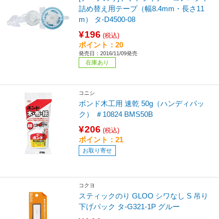
詰め替え用テープ（幅8.4mm・長さ11
m） タ-D4500-08
¥196
(税込)
ポイント：20
発売日：2016/11/09発売
在庫あり
コニシ
ボンド木工用 速乾 50g（ハンディパッ
ク） ＃10824 BMS50B
¥206
(税込)
ポイント：21
お取り寄せ
コクヨ
スティックのり GLOO シワなし S 吊り
下げパック タ-G321-1P グルー