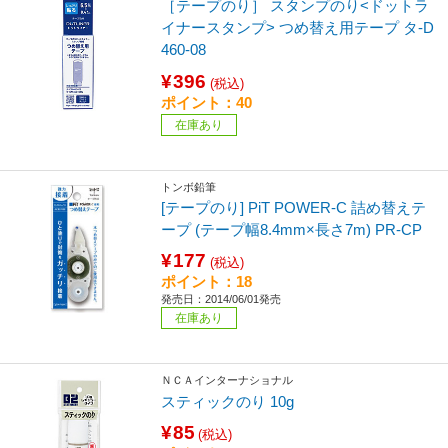
［テープのり］ スタンプのり<ドットラ
イナースタンプ> つめ替え用テープ タ-D
460-08
¥396
(税込)
ポイント：40
在庫あり
トンボ鉛筆
[テープのり] PiT POWER-C 詰め替えテ
ープ (テープ幅8.4mm×長さ7m) PR-CP
¥177
(税込)
ポイント：18
発売日：2014/06/01発売
在庫あり
ＮＣＡインターナショナル
スティックのり 10g
¥85
(税込)