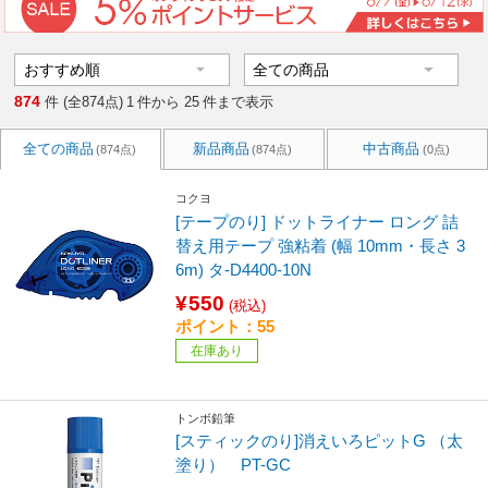
874
件 (全874点)
1
件から
25
件まで表示
全ての商品
新品商品
中古商品
(874点)
(874点)
(0点)
コクヨ
[テープのり] ドットライナー ロング 詰
替え用テープ 強粘着 (幅 10mm・長さ 3
6m) タ-D4400-10N
¥550
(税込)
ポイント：55
在庫あり
トンボ鉛筆
[スティックのり]消えいろピットG （太
塗り） PT-GC