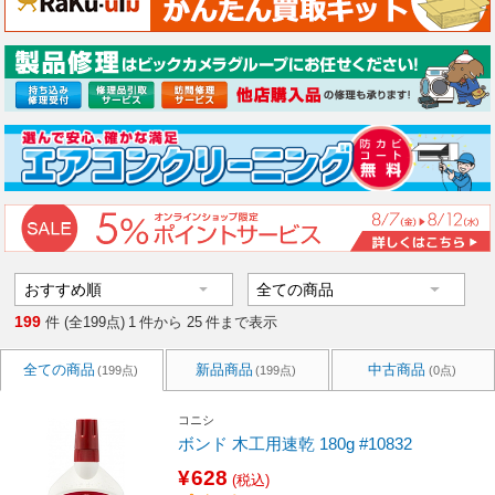
199
件 (全199点)
1
件から
25
件まで表示
全ての商品
新品商品
中古商品
(199点)
(199点)
(0点)
コニシ
ボンド 木工用速乾 180g #10832
¥628
(税込)