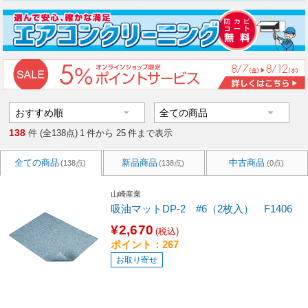
138
件 (全138点)
1
件から
25
件まで表示
全ての商品
新品商品
中古商品
(138点)
(138点)
(0点)
山崎産業
吸油マットDP-2 #6（2枚入） F1406
¥2,670
(税込)
ポイント：267
お取り寄せ