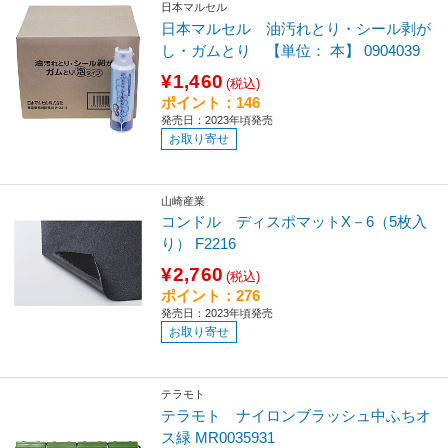
日本マルセル
日本マルセル 油汚れとり・シール剥が
し・ガムとり 【単位： 本】 0904039
¥1,460
(税込)
ポイント：146
発売日：2023年頃発売
お取り寄せ
山崎産業
コンドル ディスポマットX－6（5枚入
り） F2216
¥2,760
(税込)
ポイント：276
発売日：2023年頃発売
お取り寄せ
テラモト
テラモト ナイロンブラッシュ中ふちオ
ス緑 MR0035931