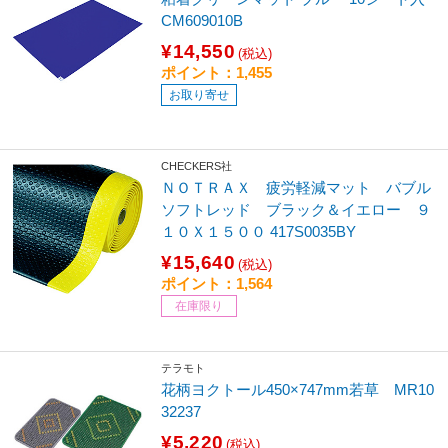
CM609010B
¥14,550
(税込)
ポイント：1,455
お取り寄せ
CHECKERS社
ＮＯＴＲＡＸ 疲労軽減マット バブル
ソフトレッド ブラック＆イエロー ９
１０Ｘ１５００ 417S0035BY
¥15,640
(税込)
ポイント：1,564
在庫限り
テラモト
花柄ヨクトール450×747mm若草 MR10
32237
¥5,220
(税込)