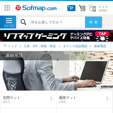
トップ
＞
工具・DIY・防犯・防災
＞
オフィス住設用品
＞
床材用品
床材用品
玄関マット
通路マット
(947)
(284)