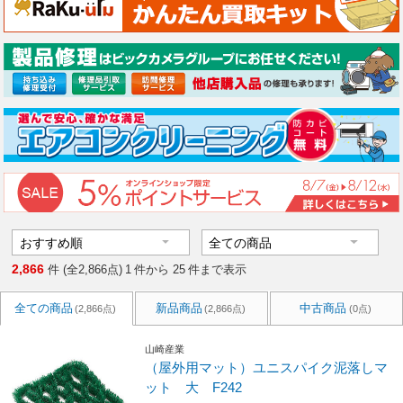
2,866
件 (全2,866点)
1
件から
25
件まで表示
全ての商品
新品商品
中古商品
(2,866点)
(2,866点)
(0点)
山崎産業
（屋外用マット）ユニスパイク泥落しマ
ット 大 F242