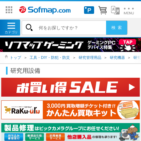
トップ
＞
工具・DIY・防犯・防災
＞
研究管理用品
＞
研究機器
＞
研究
研究用設備