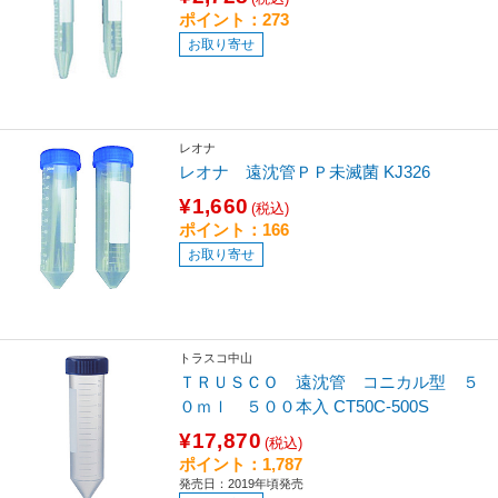
ポイント：273
お取り寄せ
レオナ
レオナ 遠沈管ＰＰ未滅菌 KJ326
¥1,660
(税込)
ポイント：166
お取り寄せ
トラスコ中山
ＴＲＵＳＣＯ 遠沈管 コニカル型 ５
０ｍｌ ５００本入 CT50C-500S
¥17,870
(税込)
ポイント：1,787
発売日：2019年頃発売