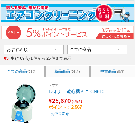
69
件 (全69点)
1
件から
25
件まで表示
全ての商品
新品商品
中古商品
(69点)
(69点)
(0点)
レオナ
レオナ 遠心機ミニ CN610
¥25,670
(税込)
ポイント：2,567
お取り寄せ