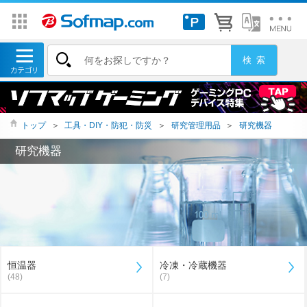
トップ
＞
工具・DIY・防犯・防災
＞
研究管理用品
＞
研究機器
研究機器
恒温器
冷凍・冷蔵機器
(48)
(7)