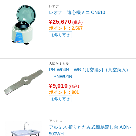
レオナ
レオナ 遠心機ミニ CN610
¥25,670
(税込)
ポイント：2,567
お取り寄せ
大阪ケミカル
PN-W04N WB-1用交換刃（真空焼入）
PNW04N
¥9,010
(税込)
ポイント：901
お取り寄せ
アルミス
アルミス 折りたたみ式簡易流し台 AON-
900WH