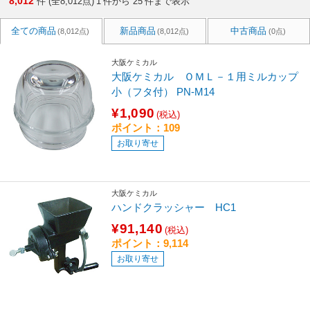
8,012
件 (全8,012点)
1
件から
25
件まで表示
全ての商品
新品商品
中古商品
(8,012点)
(8,012点)
(0点)
大阪ケミカル
大阪ケミカル ＯＭＬ－１用ミルカップ
小（フタ付） PN-M14
¥1,090
(税込)
ポイント：109
お取り寄せ
大阪ケミカル
ハンドクラッシャー HC1
¥91,140
(税込)
ポイント：9,114
お取り寄せ