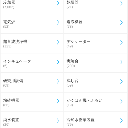
冷却器
乾燥器
(7,082)
(21)
電気炉
送液機器
(52)
(78)
超音波洗浄機
デシケーター
(123)
(49)
インキュベータ
実験台
(5)
(209)
研究用設備
流し台
(69)
(59)
粉砕機器
かくはん機・ふるい
(86)
(19)
純水装置
冷却水循環装置
(26)
(79)