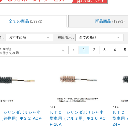
全ての商品
新品商品
(199点)
(199点)
順：
在庫表示：
全199点)
1
2
3
4
5
4
件まで表示
KTC
KTC
 シリンダポリシャ小
ＫＴＣ シリンダポリシャ小
ＫＴＣ
鋳物用）Ф３２ ACP-
型車用（アルミ用）Ф１６ AC
型車用（鋳
P-16A
24F