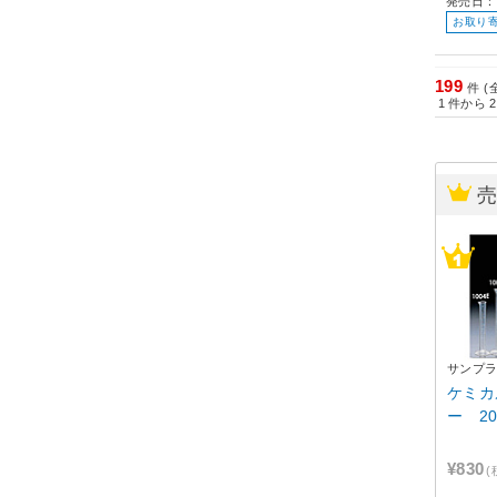
発売日：
お取り
199
件 (
1
件から
2
サンプ
ケミカ
ー 20
¥830
(