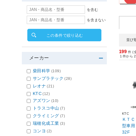
を含む
を含まない
この条件で絞り込む
並び
199
件 (
1
件から
2
メーカー
柴田科学
(109)
サンプラテック
(28)
レオナ
(21)
KTC
(12)
アズワン
(10)
トラスコ中山
(7)
KTC
クライミング
(7)
ＫＴＣ
瑞穂化成工業
(3)
型車用（
コンヨ
(2)
32F