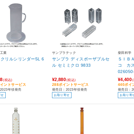
工業
サンプラテック
柴田科学
アクリルシリンダー5L 6
サンプラ ディスポーザブルセ
ＳＩＢ
ル セミミクロ 9833
コ カ
026050
48
¥2,880
¥4,400
(税込)
(税込)
5ポイントサービス
288ポイントサービス
440ポ
2023年頃発売
発売日：2023年頃発売
発売日：2
寄せ
お取り寄せ
お取り寄