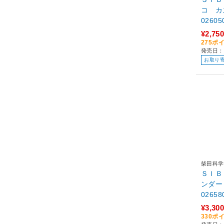
コ カ
02605
¥2,750
275ポ
発売日：
お取り
柴田科学
ＳＩＢ
ンダー
02658
¥3,300
330ポ