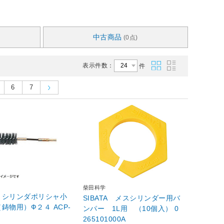
中古商品
(0点)
表示件数：
件
6
7
柴田科学
 シリンダポリシャ小
SIBATA メスシリンダー用バ
物用）Ф２４ ACP-
ンパー 1L用 （10個入） 0
265101000A