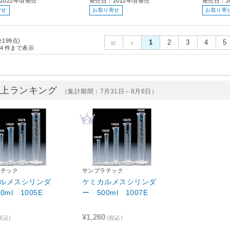
2022年頃発売
発売日：2022年頃発売
発売日：2
寄せ
お取り寄せ
お取り寄
全199点)
1
2
3
4
5
4
件まで表示
売上ランキング
（集計期間：7月31日～8月6日）
ラテック
サンプラテック
ルメスシリンダ
ケミカルメスシリンダ
0ml 1005E
ー 500ml 1007E
¥1,260
税込)
(税込)