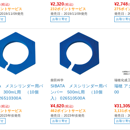
¥2,320
¥2,748
(税込)
(税込)
イントサービス
232ポイントサービス
275ポ
019/11/09発売
発売日：2019/11/09発売
発売日：20
寄せ
お取り寄せ
お取り寄
柴田科学
瑞穂化成
ATA メスシリンダー用バ
SIBATA メスシリンダー用バ
瑞穂 ア
 300mL用 （10個
ンパー 500mL用 （10個
00
） 026510300A
入） 026510500A
¥4,620
¥31,30
(税込)
(税込)
イントサービス
462ポイントサービス
3,131
2023年頃発売
発売日：2023年頃発売
発売日：2
寄せ
お取り寄せ
お取り寄