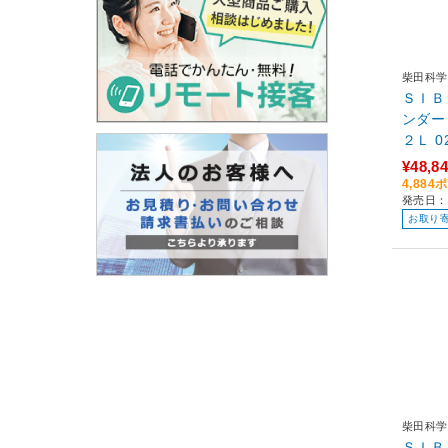
柴田科学
ＳＩＢ
ンダ
２
¥48,8
4,88
発売日：
お取り
柴田科学
ＳＩＢ