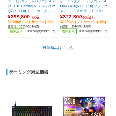
ゲーミングノートパソコン AS
ゲーミングノートパソコン GA
US TUF Gaming A16 FA608UM
MING A16(RTX 5050) ブラック
I(RTX 5060) イェーガーグレー
スチール GAMING A16 3THK3
FA608UMI-R7R5060S [16.0型 /
JP893SP [16.0型 /Windows11
¥399,800
¥322,800
(税込)
(税込)
Windows11 Home /AMD Ryzen
Pro /AMD Ryzen 7 /メモリ：16
39,980ポイントサービス(10%)
32,280ポイントサービス(10%)
7 /メモリ：32GB /SSD：1TB /
GB /SSD：512GB /2026年6月
発売日：2026/06/11発売
発売日：2026/06/19発売
2026年6月モデル]
モデル]
在庫あり
通常24時間以内に出荷
在庫あり
通常24時間以内に出荷
対象商品はこちら
ゲーミング周辺機器