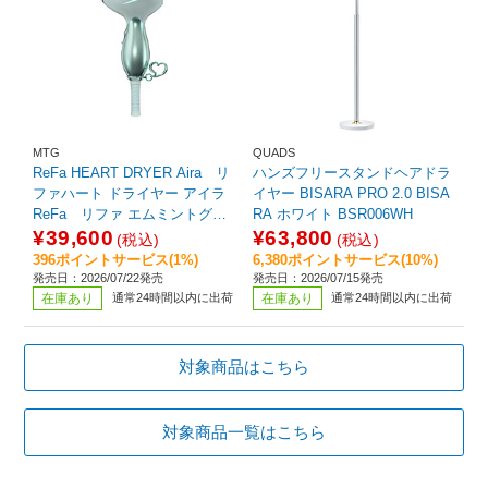
MTG
QUADS
ReFa HEART DRYER Aira リ
ハンズフリースタンドヘアドラ
ファハート ドライヤー アイラ
イヤー BISARA PRO 2.0 BISA
ReFa リファ エムミントグリ
RA ホワイト BSR006WH
ーン RE-CO-11A
¥39,600
¥63,800
(税込)
(税込)
396ポイントサービス(1%)
6,380ポイントサービス(10%)
発売日：2026/07/22発売
発売日：2026/07/15発売
在庫あり
通常24時間以内に出荷
在庫あり
通常24時間以内に出荷
対象商品はこちら
対象商品一覧はこちら