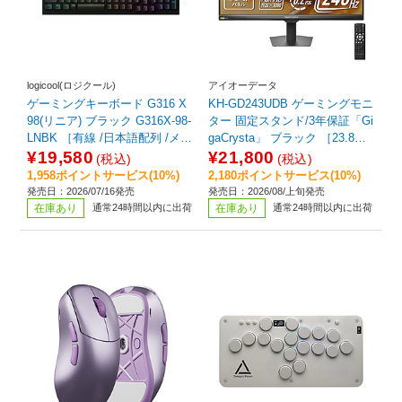
logicool(ロジクール)
アイオーデータ
ゲーミングキーボード G316 X
KH-GD243UDB ゲーミングモニ
98(リニア) ブラック G316X-98-
ター 固定スタンド/3年保証「Gi
LNBK ［有線 /日本語配列 /メカ
gaCrysta」 ブラック ［23.8型 /
ニカル］
フルHD(1920×1080) /ワイド /24
¥19,580
¥21,800
(税込)
(税込)
0Hz］
1,958ポイントサービス(10%)
2,180ポイントサービス(10%)
発売日：2026/07/16発売
発売日：2026/08/上旬発売
在庫あり
通常24時間以内に出荷
在庫あり
通常24時間以内に出荷