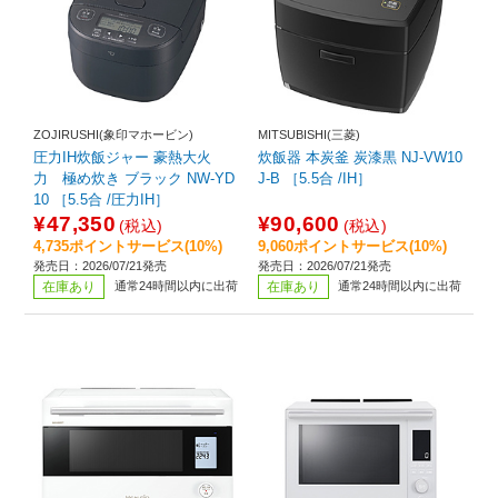
ZOJIRUSHI(象印マホービン)
MITSUBISHI(三菱)
圧力IH炊飯ジャー 豪熱大火
炊飯器 本炭釜 炭漆黒 NJ-VW10
力 極め炊き ブラック NW-YD
J-B ［5.5合 /IH］
10 ［5.5合 /圧力IH］
¥47,350
¥90,600
(税込)
(税込)
4,735ポイントサービス(10%)
9,060ポイントサービス(10%)
発売日：2026/07/21発売
発売日：2026/07/21発売
在庫あり
通常24時間以内に出荷
在庫あり
通常24時間以内に出荷