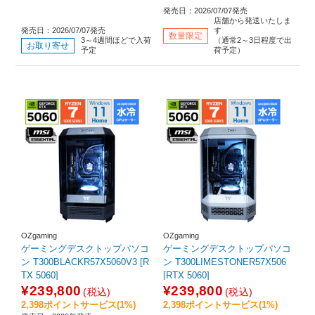
発売日：2026/07/07発売
店舗から発送いたしま
発売日：2026/07/07発売
す
数量限定
3～4週間ほどで入荷
（通常2～3日程度で出
お取り寄せ
予定
荷予定）
OZgaming
OZgaming
ゲーミングデスクトップパソコ
ゲーミングデスクトップパソコ
ン T300BLACKR57X5060V3 [R
ン T300LIMESTONER57X506
TX 5060]
[RTX 5060]
¥239,800
¥239,800
(税込)
(税込)
2,398ポイントサービス(1%)
2,398ポイントサービス(1%)