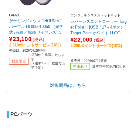
LAMZU
エンジェルシステムドットネット
ゲーミングマウス THORN V2
レバーレスコントローラー Targ
パープル HL005010050 ［光学
et Point II [USB / 17＋4ボタン ]
式 /有線／無線(ワイヤレス) /6
Target Point ホワイト LLGC-00
ボタン /USB］
¥23,100
2 ［USB］
¥22,000
(税込)
(税込)
2,310ポイントサービス(10%)
2,200ポイントサービス(10%)
発売日：2026/07/28発売
店舗から発送いたしま
す
発売日：2026/07/24発売
数量限定
（通常2～3日程度で出
在庫あり
通常24時間以内に出荷
荷予定）
対象商品はこちら
PCパーツ