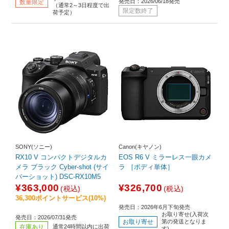
発売日：2026/06/18発売
数量限定
（通常2～3日程度で出
限定数終了
荷予定）
SONY(ソニー)
Canon(キヤノン)
RX10 V コンパクトデジタルカ
EOS R6 V ミラーレス一眼カメ
メラ ブラック Cyber-shot (サイ
ラ ［ボディ単体］
バーショット) DSC-RX10M5
¥363,000
¥326,700
(税込)
(税込)
36,300ポイントサービス(10%)
発売日：2026年6月下旬発売
お取り寄せ(入荷次
発売日：2026/07/31発売
お取り寄せ
第の発送となりま
在庫あり
通常24時間以内に出荷
す)