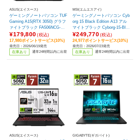
ASUS(エイスース)
MSI(エムエスアイ)
ゲーミングノートパソコン TUF
ゲーミングノートパソコン Cyb
Gaming A15(RTX 3050) グラフ
org 15 Black Edition A13 アル
ァイトブラック FA506NCG-R7
マイトブラック Cyborg-15-Blac
R3050T16G [15.6型 /Windows1
k-Edition-A13VEO-5799JP [15.
¥179,800
¥249,770
(税込)
(税込)
1 Home /AMD Ryzen 7 /メモ
6型 /Windows11 Home /intel Co
17,980ポイントサービス(10%)
24,977ポイントサービス(10%)
リ：16GB /SSD：512GB /2026
re i7 /メモリ：16GB /SSD：51
発売日：2026/06/19発売
発売日：2026/07/23発売
年6月モデル]
2GB /2026年7月モデル]
在庫あり
通常24時間以内に出荷
在庫あり
通常24時間以内に出荷
ASUS(エイスース)
GIGABYTE(ギガバイト)