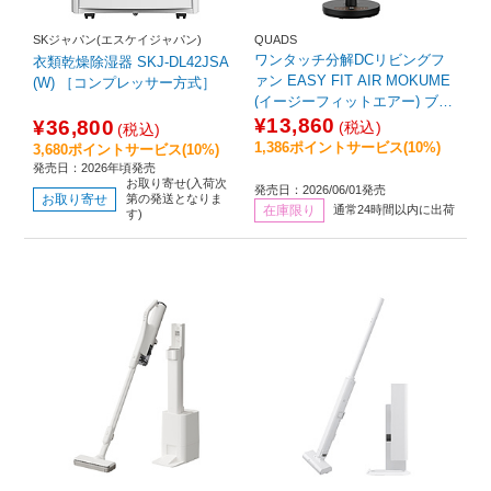
SKジャパン(エスケイジャパン)
QUADS
ワンタッチ分解DCリビングフ
衣類乾燥除湿器 SKJ-DL42JSA
ァン EASY FIT AIR MOKUME
(W) ［コンプレッサー方式］
(イージーフィットエアー) ブラ
ックウッド QS668BW ［DCモ
¥13,860
¥36,800
(税込)
(税込)
ーター搭載 /リモコン付き］
1,386ポイントサービス(10%)
3,680ポイントサービス(10%)
発売日：2026年頃発売
お取り寄せ(入荷次
発売日：2026/06/01発売
お取り寄せ
第の発送となりま
在庫限り
通常24時間以内に出荷
す)