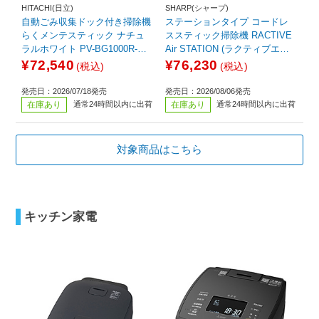
HITACHI(日立)
SHARP(シャープ)
自動ごみ収集ドック付き掃除機
ステーションタイプ コードレ
らくメンテスティック ナチュ
ススティック掃除機 RACTIVE
ラルホワイト PV-BG1000R-W
Air STATION (ラクティブエア
［サイクロン式 /コードレス］
ステーション)［コードレス］
¥72,540
¥76,230
(税込)
(税込)
ホワイト EC-CR1-W
発売日：2026/07/18発売
発売日：2026/08/06発売
在庫あり
通常24時間以内に出荷
在庫あり
通常24時間以内に出荷
対象商品はこちら
キッチン家電