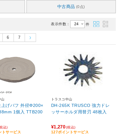
中古商品
(0点)
表示件数：
件
6
7
中山
トラスコ中山
上げバフ 外径Φ200×
DH-265K TRUSCO 強力ドレ
88mm 1個入 TTB200
ッサーホルダ用替刃 48枚入
¥1,270
(税込)
(税込)
イントサービス
127ポイントサービス