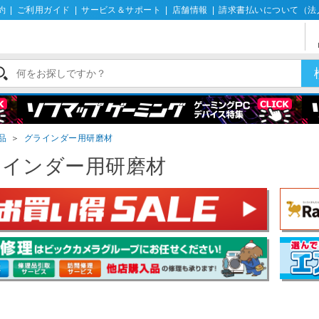
約
|
ご利用ガイド
|
サービス＆サポート
|
店舗情報
|
請求書払いについて（法
品
＞
グラインダー用研磨材
ラインダー用研磨材