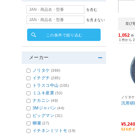
を含む
を含まない
並び
1,052
この条件で絞り込む
件
1
件から
2
メーカー
ノリタケ
(369)
イチグチ
(285)
トラスコ中山
(105)
ミユキ産業
(53)
ノリタケ
ナカニシ
(49)
汎用研削
3Mジャパン
(44)
ビッグマン
(31)
柳瀬
(27)
¥5,240
524ポ
イチネンミツトモ
(19)