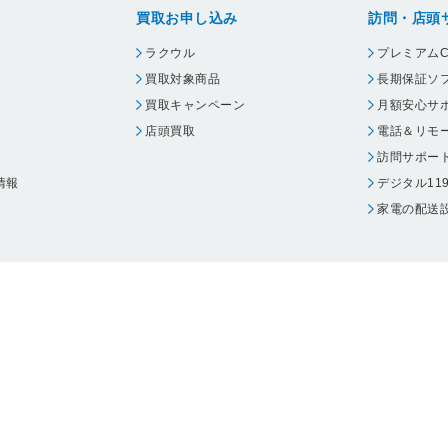
買取お申し込み
訪問・店頭
ラクウル
プレミアムC
買取対象商品
長期保証ソ
買取キャンペーン
月額安心サ
店頭買取
電話＆リモ
訪問サポー
情報
デジタル11
家電の配送
ウェア エーワン