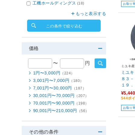
工機ホールディングス
(18)
お取り
もっと表示する
この条件で絞り込む
価格
〜
円
ミユキ産
ミユキ
1円〜3,000円
（224）
８３－
3,001円〜7,000円
（180）
１９．
7,001円〜30,000円
（187）
¥5,440
30,001円〜70,000円
（207）
544ポ
70,001円〜90,000円
（198）
お取り
90,001円〜210,000円
（56）
その他の条件