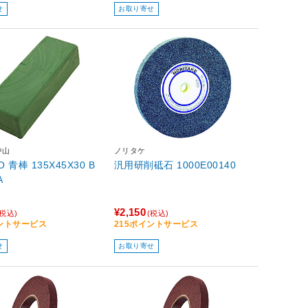
せ
お取り寄せ
中山
ノリタケ
O 青棒 135X45X30 B
汎用研削砥石 1000E00140
A
¥2,150
(税込)
(税込)
イントサービス
215ポイントサービス
せ
お取り寄せ