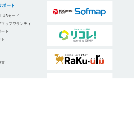
サポート
LUBカード
フマップワランティ
ポート
ート
ト
9
設置
ソフマップは、消費者庁・公正取引委員
会認定ルールに従った適正な表示を推進