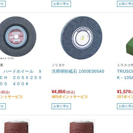
寄せ
お取り寄せ
お取り寄
業
ノリタケ
トラスコ
 ハードホイール Ｘ
汎用研削砥石 1000E00540
TRUSC
ＣＨ ２０５Ｘ２５Ｘ
K－135
０５ ４００＃
¥4,850
¥1,570
(税込)
(税込)
イントサービス
485ポイントサービス
157ポ
寄せ
お取り寄せ
お取り寄