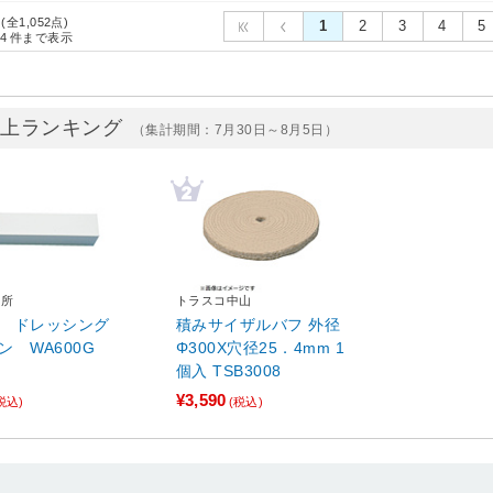
 (全1,052点)
1
2
3
4
5
4
件まで表示
売上ランキング
（集計期間：7月30日～8月5日）
砥所
トラスコ中山
 ドレッシング
積みサイザルバフ 外径
ン WA600G
Φ300X穴径25．4mm 1
個入 TSB3008
¥3,590
税込)
(税込)