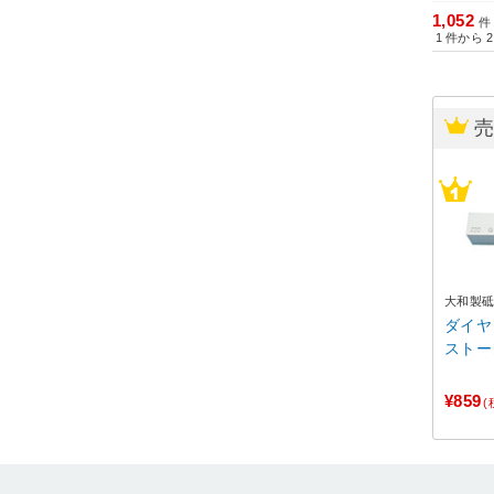
1,052
件
1
件から
2
大和製
ダイヤ
ストー
¥859
(