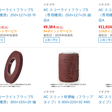
イチグチ
イチグチ
スコーライトフラップS
AC スコーライトフラップS
AC ス
用）250×127×20 中
（専用機用）250×127×20 細
（専用機用
目A
目A
¥9,384
¥11,824
(税込)
(税込)
ントサービス
94ポイントサービス
119ポ
2025年頃発売
発売日：2025年頃発売
発売日：2
寄せ
お取り寄せ
お取り寄
イチグチ
イチグチ
スコーライトフラップS
AC スリット研磨輪（フラップ
AC ス
用）300×155×20 極
タイプ）S 300×220×32 #60
タイプ）S