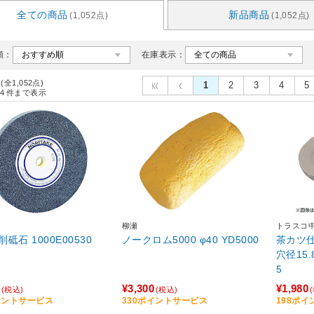
全ての商品
新品商品
(1,052点)
(1,052点)
順：
在庫表示：
 (全1,052点)
1
2
3
4
5
4
件まで表示
柳瀬
トラスコ
砥石 1000E00530
ノークロム5000 φ40 YD5000
茶カツ仕
穴径15.
5
¥3,300
¥1,980
(税込)
(税込)
イントサービス
330ポイントサービス
198ポ