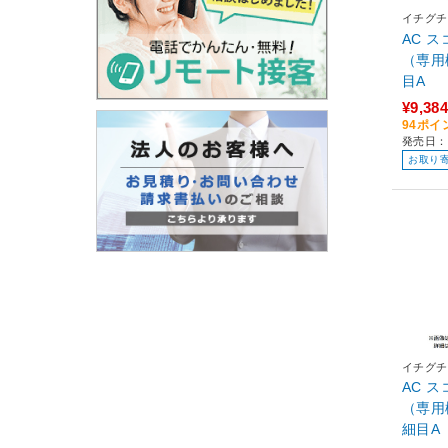
イチグチ
AC 
（専用機
目A
¥9,384
94ポイ
発売日：
お取り
イチグチ
AC 
（専用機
細目A