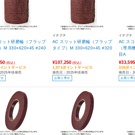
イチグチ
イチグチ
スリット研磨輪（フラップ
AC スリット研磨輪（フラップ
AC ス
M 330×620×45 #240
タイプ）M 330×620×45 #320
（専用機用
目A
250
¥107,250
¥33,59
(税込)
(税込)
3ポイントサービス
1,073ポイントサービス
336ポ
2025年頃発売
発売日：2025年頃発売
発売日：2
寄せ
お取り寄せ
お取り寄