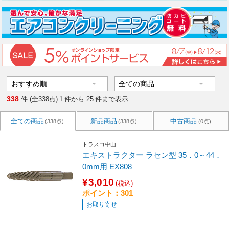
338
件 (全338点)
1
件から
25
件まで表示
全ての商品
新品商品
中古商品
(338点)
(338点)
(0点)
トラスコ中山
エキストラクター ラセン型 35．0～44．
0mm用 EX808
¥3,010
(税込)
ポイント：301
お取り寄せ