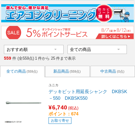
559
件 (全559点)
1
件から
25
件まで表示
全ての商品
新品商品
中古商品
(559点)
(559点)
(0点)
ユニカ
デッキビット用延長シャンク DKBSK
－550 DKBSK550
¥6,740
(税込)
ポイント：674
お取り寄せ