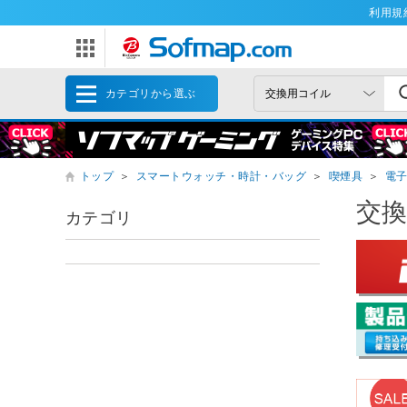
利用規
カテゴリから選ぶ
トップ
＞
スマートウォッチ・時計・バッグ
＞
喫煙具
＞
電
交
カテゴリ