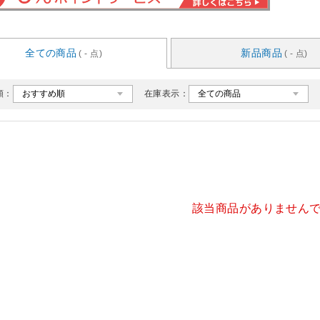
全ての商品
新品商品
( - 点)
( - 点)
順：
在庫表示：
該当商品がありません