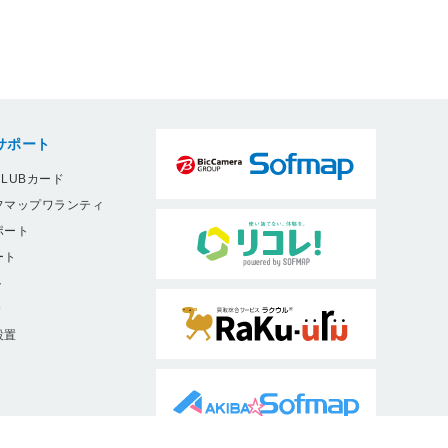
サポート
LUBカード
フマップワランティ
ポート
ート
ト
9
設置