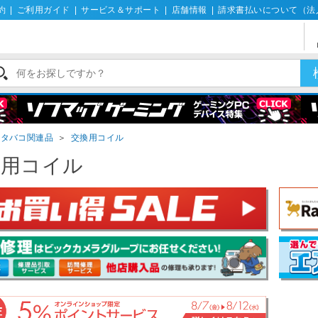
約
|
ご利用ガイド
|
サービス＆サポート
|
店舗情報
|
請求書払いについて（法
子タバコ関連品
＞
交換用コイル
換用コイル