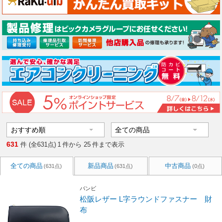
631
件 (全631点)
1
件から
25
件まで表示
全ての商品
新品商品
中古商品
(631点)
(631点)
(0点)
バンビ
松阪レザー L字ラウンドファスナー 財
布