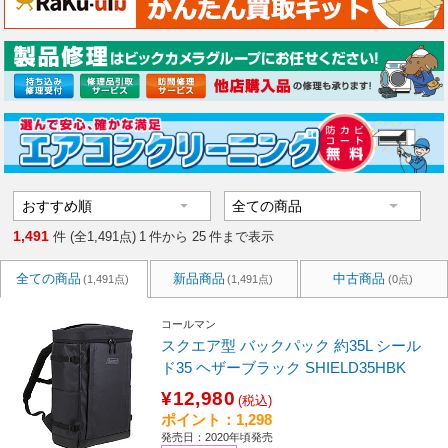
1,491
件 (全1,491点)
1
件から
25
件まで表示
全ての商品
新品商品
中古商品
(1,491点)
(1,491点)
(0点)
コールマン
スクエア型 バックパック 約35L シール
ド35 ヘザーブラック SHIELD35HBK
¥12,980
(税込)
ポイント：1,298
発売日：2020年頃発売