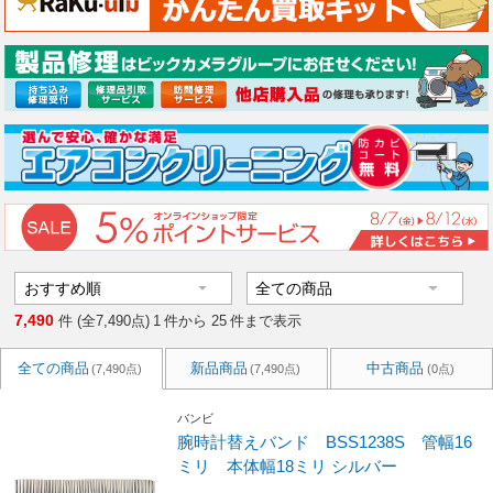
7,490
件 (全7,490点)
1
件から
25
件まで表示
全ての商品
新品商品
中古商品
(7,490点)
(7,490点)
(0点)
バンビ
腕時計替えバンド BSS1238S 管幅16
ミリ 本体幅18ミリ シルバー