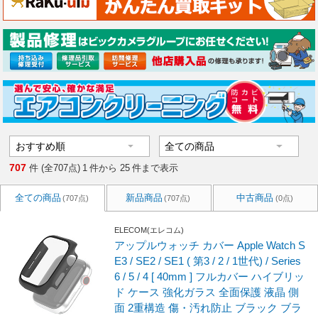
707
件 (全707点)
1
件から
25
件まで表示
全ての商品
新品商品
中古商品
(707点)
(707点)
(0点)
ELECOM(エレコム)
アップルウォッチ カバー Apple Watch S
E3 / SE2 / SE1 ( 第3 / 2 / 1世代) / Series
6 / 5 / 4 [ 40mm ] フルカバー ハイブリッ
ド ケース 強化ガラス 全面保護 液晶 側
面 2重構造 傷・汚れ防止 ブラック ブラ