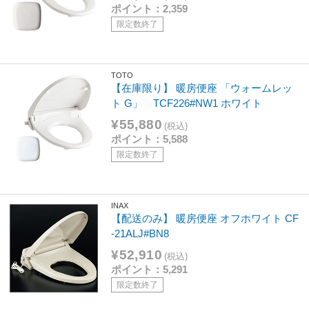
ポイント：2,359
限定数終了
TOTO
【在庫限り】 暖房便座 「ウォームレッ
ト G」 TCF226#NW1 ホワイト
¥55,880
(税込)
ポイント：5,588
限定数終了
INAX
【配送のみ】 暖房便座 オフホワイト CF
-21ALJ#BN8
¥52,910
(税込)
ポイント：5,291
限定数終了