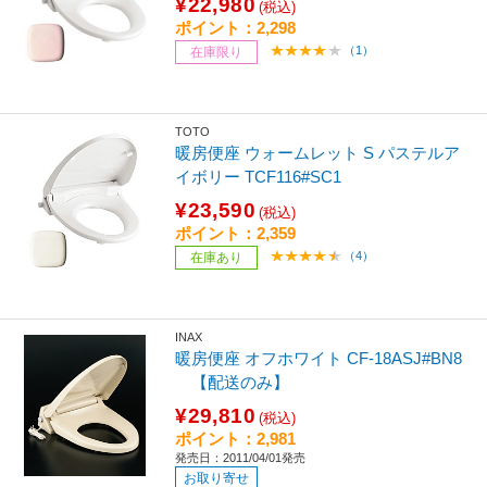
¥22,980
(税込)
ポイント：2,298
（1）
在庫限り
TOTO
暖房便座 ウォームレット S パステルア
イボリー TCF116#SC1
¥23,590
(税込)
ポイント：2,359
（4）
在庫あり
INAX
暖房便座 オフホワイト CF-18ASJ#BN8
【配送のみ】
¥29,810
(税込)
ポイント：2,981
発売日：2011/04/01発売
お取り寄せ