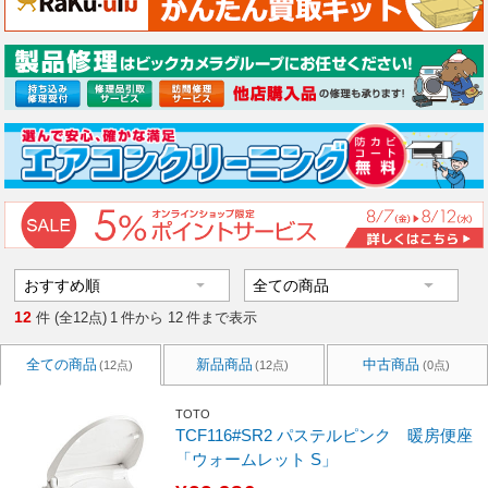
12
件 (全12点)
1
件から
12
件まで表示
全ての商品
新品商品
中古商品
(12点)
(12点)
(0点)
TOTO
TCF116#SR2 パステルピンク 暖房便座
「ウォームレット S」