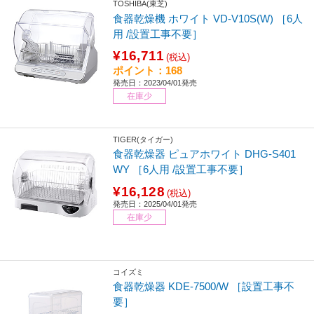
TOSHIBA(東芝)
食器乾燥機 ホワイト VD-V10S(W) ［6人
用 /設置工事不要］
¥16,711
(税込)
ポイント：168
発売日：2023/04/01発売
在庫少
TIGER(タイガー)
食器乾燥器 ピュアホワイト DHG-S401
WY ［6人用 /設置工事不要］
¥16,128
(税込)
発売日：2025/04/01発売
在庫少
コイズミ
食器乾燥器 KDE-7500/W ［設置工事不
要］