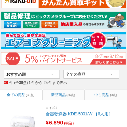
36
件 (全39点)
1
件から
25
件まで表示
全ての商品
新品商品
中古商品
(39点)
(36点)
(3点)
コイズミ
食器乾燥器 KDE-5001/W ［6人用］
¥6,890
(税込)