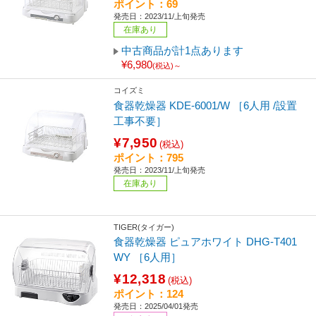
ポイント：69
発売日：2023/11/上旬発売
在庫あり
中古商品が計1点あります
¥6,980
(税込)～
コイズミ
食器乾燥器 KDE-6001/W ［6人用 /設置
工事不要］
¥7,950
(税込)
ポイント：795
発売日：2023/11/上旬発売
在庫あり
TIGER(タイガー)
食器乾燥器 ピュアホワイト DHG-T401
WY ［6人用］
¥12,318
(税込)
ポイント：124
発売日：2025/04/01発売