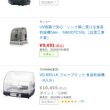
限定数終了
サンコー
UV除菌で安心「シンク横に置ける食器
乾燥機Slim」 SWUDTCSSL ［設置工事
不要］
¥9,491
(税込)
発売日：2024/07/31発売
在庫あり
TOSHIBA(東芝)
VD-B5S-LK ブルーブラック 食器乾燥機
（6人分）
¥10,455
(税込)
ポイント：1,046
発売日：2012/05/上旬発売
（10）
限定数終了