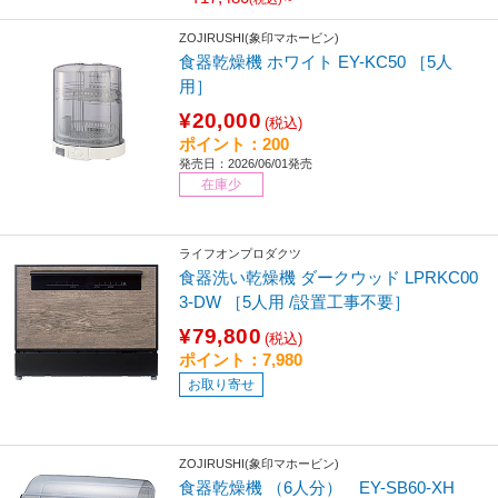
ZOJIRUSHI(象印マホービン)
食器乾燥機 ホワイト EY-KC50 ［5人
用］
¥20,000
(税込)
ポイント：200
発売日：2026/06/01発売
在庫少
ライフオンプロダクツ
食器洗い乾燥機 ダークウッド LPRKC00
3-DW ［5人用 /設置工事不要］
¥79,800
(税込)
ポイント：7,980
お取り寄せ
ZOJIRUSHI(象印マホービン)
食器乾燥機 （6人分） EY-SB60-XH