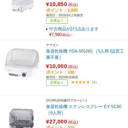
¥10,850
(税込)
ポイント：1,085
発売日：2023/10/上旬発売
在庫あり
中古商品が計1点あります
¥7,980
(税込)～
ヤマゼン
食器乾燥機 YDA-501(W) ［5人用 /設置工
事不要］
¥10,000
(税込)
ポイント：100
発売日：2023年頃発売
（1）
在庫あり
ZOJIRUSHI(象印マホービン)
食器乾燥機 ステンレスグレー EY-SC60
［6人用］
¥27,000
(税込)
ポイント：270