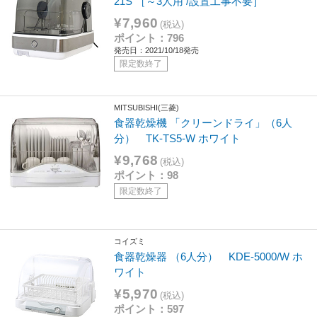
21S ［～3人用 /設置工事不要］
¥7,960
(税込)
ポイント：796
発売日：2021/10/18発売
限定数終了
MITSUBISHI(三菱)
食器乾燥機 「クリーンドライ」（6人
分） TK-TS5-W ホワイト
¥9,768
(税込)
ポイント：98
限定数終了
コイズミ
食器乾燥器 （6人分） KDE-5000/W ホ
ワイト
¥5,970
(税込)
ポイント：597