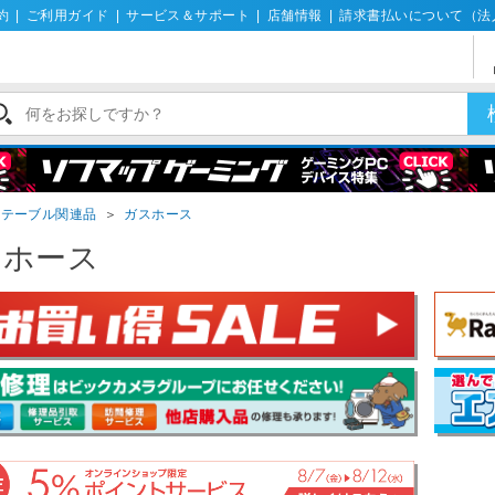
約
|
ご利用ガイド
|
サービス＆サポート
|
店舗情報
|
請求書払いについて（法
ステーブル関連品
＞
ガスホース
スホース