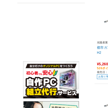
光陽産業
都市ガ
H2
¥5,260
526ポ
発売日：
お取り