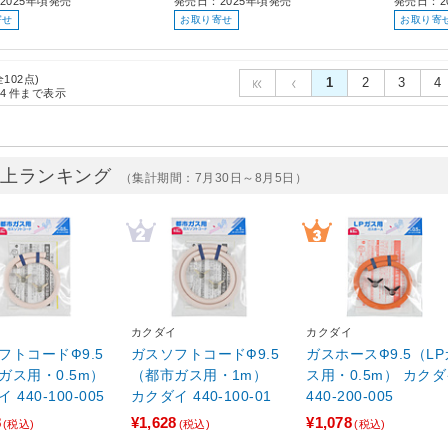
2025年頃発売
発売日：2025年頃発売
発売日：2
寄せ
お取り寄せ
お取り寄
全102点)
1
2
3
4
4
件まで表示
売上ランキング
（集計期間：7月30日～8月5日）
イ
カクダイ
カクダイ
フトコードФ9.5
ガスソフトコードФ9.5
ガスホースФ9.5（LP
ガス用・0.5m）
（都市ガス用・1m）
ス用・0.5m） カク
 440-100-005
カクダイ 440-100-01
440-200-005
8
¥1,628
¥1,078
(税込)
(税込)
(税込)