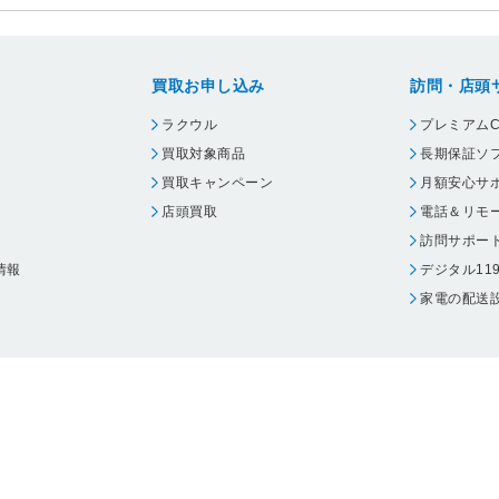
買取お申し込み
訪問・店頭
ラクウル
プレミアムC
買取対象商品
長期保証ソ
買取キャンペーン
月額安心サ
店頭買取
電話＆リモ
訪問サポー
情報
デジタル11
家電の配送
ウェア エーワン