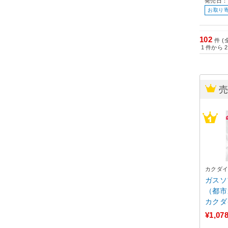
発売日：
お取り
102
件 (
1
件から
2
カクダ
ガスソ
（都市
カクダイ
¥1,07