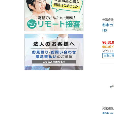
光陽産業
都市ガ
H6
¥6,810
681ポ
発売日：
お取り
光陽産業
都市ガ