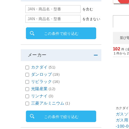
を含む
を含まない
この条件で絞り込む
並び
102
件 (
1
件から
2
メーカー
カクダイ
(51)
ダンロップ
(19)
リビラック
(16)
光陽産業
(12)
リンナイ
(3)
三菱アルミニウム
(1)
カクダイ
ガスソ
この条件で絞り込む
ガス用・
-100-