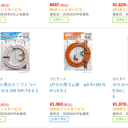
¥687
¥1,628
(税込)
(税込)
イントサービス
69ポイントサービス
163ポ
2025年3月上旬発売
発売日：2025/02/中旬発売
発売日：2
り
在庫あり
在庫あり
ク
リビラック
カクダイ
ス用ガスソフトコー
LPガス用ゴム管 φ9.5×1M G
ガスホー
ド φ9.5×1.0M GH-T9.5-1
H-L9.5-1
0.5m）
5
¥1,060
¥1,078
(税込)
(税込)
イントサービス
106ポイントサービス
108ポ
025/02/中旬発売
発売日：2025/02/中旬発売
発売日：2
り
お取り寄せ
在庫あり