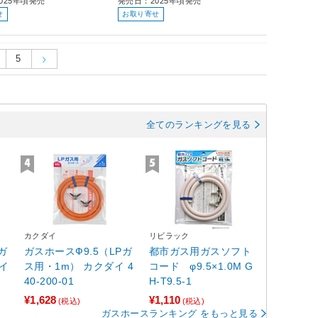
025年頃発売
発売日：2025年頃発売
せ
お取り寄せ
5
全てのランキングを見る
カクダイ
リビラック
ガ
ガスホースФ9.5（LPガ
都市ガス用ガスソフト
ダイ
ス用・1m） カクダイ 4
コード φ9.5×1.0M G
40-200-01
H-T9.5-1
¥1,628
¥1,110
(税込)
(税込)
ガスホースランキング をもっと見る