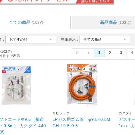
全ての商品
新品商品
(102点)
(102点)
順：
在庫表示：
全102点)
1
2
3
4
4
件まで表示
リビラック
カクダイ
フトコードФ9.5（都市
LPガス用ゴム管 φ9.5×0.5M
ガスホー
0.5m） カクダイ 440
GH-L9.5-0.5
1m） カ
005