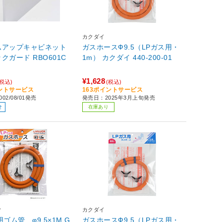
カクダイ
ムアップキャビネット
ガスホースФ9.5（LPガス用・
クガード RBO601C
1m） カクダイ 440-200-01
¥1,628
(税込)
(税込)
イントサービス
163ポイントサービス
02/08/01発売
発売日：2025年3月上旬発売
せ
在庫あり
ク
カクダイ
ゴム管 φ9.5×1M G
ガスホースФ9.5（LPガス用・