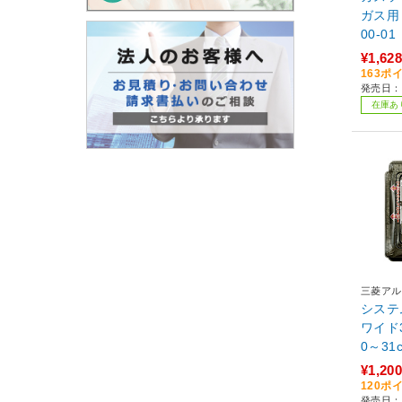
ガス用・
00-01
¥1,628
163ポ
発売日：
在庫あ
三菱アル
システ
ワイド
0～31
¥1,200
120ポ
発売日：2