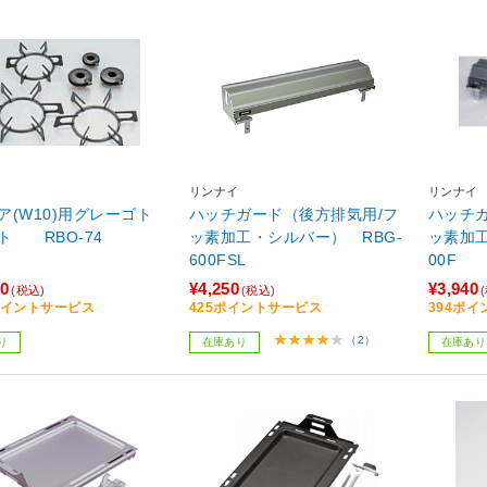
リンナイ
リンナイ
ア(W10)用グレーゴト
ハッチガード（後方排気用/フ
ハッチ
ト RBO-74
ッ素加工・シルバー） RBG-
ッ素加工
600FSL
00F
20
¥4,250
¥3,940
(税込)
(税込)
2ポイントサービス
425ポイントサービス
394ポ
（2）
り
在庫あり
在庫あり