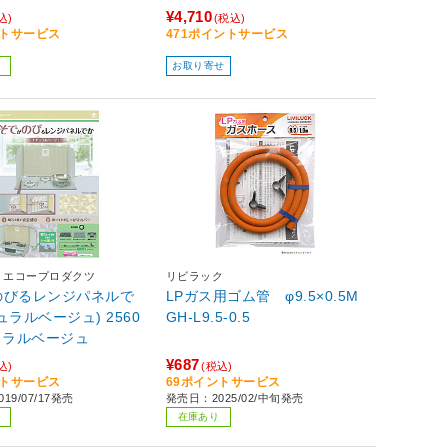
¥4,710
込)
(税込)
ントサービス
471ポイントサービス
お取り寄せ
ミエコープロダクツ
リビラック
のびるレンジパネルで
LPガス用ゴム管 φ9.5×0.5M
ュラルベージュ) 2560
GH-L9.5-0.5
ュラルベージュ
¥687
込)
(税込)
ントサービス
69ポイントサービス
19/07/17発売
発売日：2025/02/中旬発売
在庫あり