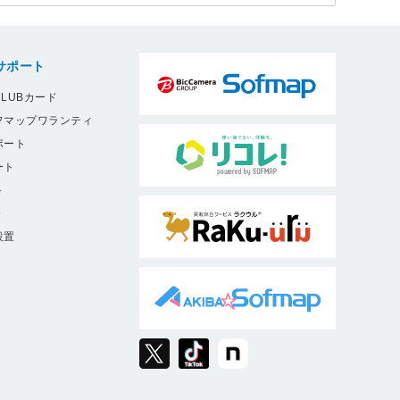
サポート
LUBカード
フマップワランティ
ポート
ート
ト
9
設置