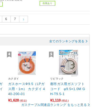
在庫あり
6
7
全てのランキングを見る
カクダイ
リビラック
ガ
ガスホースФ9.5（LPガ
都市ガス用ガスソフト
ダイ
ス用・1m） カクダイ 4
コード φ9.5×1.0M G
40-200-01
H-T9.5-1
¥1,628
¥1,110
(税込)
(税込)
ガステーブル関連品ランキング をもっと見る