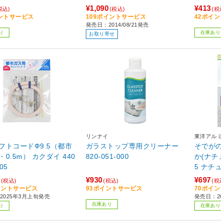
¥1,090
¥413
税込)
(税込)
(税
ントサービス
109ポイントサービス
42ポイ
発売日：2014/08/21発売
り
在庫あり
お取り寄せ
リンナイ
東洋アル
フトコードФ9.5（都市
ガラストップ専用クリーナー
そでが
0.5m） カクダイ 440
820-051-000
か(ナチ
005
5 ナチ
¥930
¥697
(税込)
(税込)
(税
イントサービス
93ポイントサービス
70ポイ
2025年3月上旬発売
発売日：20
在庫あり
り
在庫あり