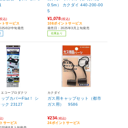
1
0.5m） カクダイ 440-200-00
5
¥1,078
(税込)
(税込)
イントサービス
108ポイントサービス
25/02/中旬発売
発売日：2025年3月上旬発売
せ
在庫あり
ミエコープロダクツ
カクダイ
ップカバーFlat！ シ
ガス用キャップセット（都市
ック 23127
ガス用） 9586
¥234
込)
(税込)
ントサービス
24ポイントサービス
020年8月上旬発売