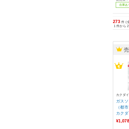
在庫あ
273
件 (
1
件から
2
カクダ
ガスソ
（都市
カクダイ
¥1,07