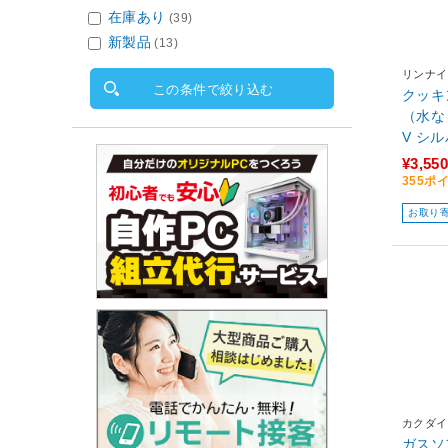
在庫あり
(39)
新製品
(13)
リンナイ
この条件で絞り込む
クッキ
（水な
V シ
¥3,550
355ポ
お取り
カクダイ
ガスソ