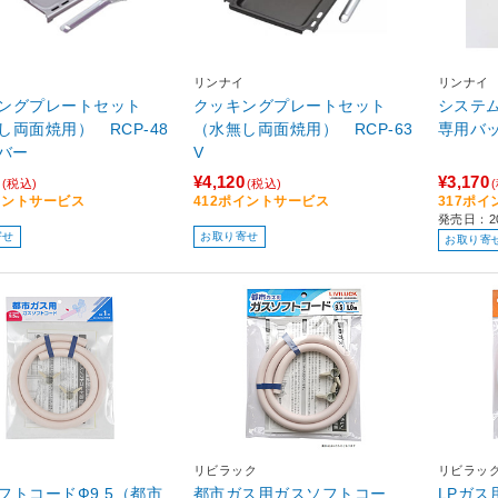
リンナイ
リンナイ
ングプレートセット
クッキングプレートセット
システ
し両面焼用） RCP-48
（水無し両面焼用） RCP-63
専用バッ
ルバー
V
¥4,120
¥3,170
(税込)
(税込)
イントサービス
412ポイントサービス
317ポ
発売日：20
寄せ
お取り寄せ
お取り寄
リビラック
リビラッ
フトコードФ9.5（都市
都市ガス用ガスソフトコー
LPガス用