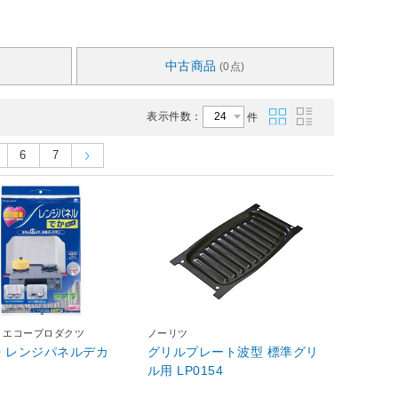
中古商品
(0点)
表示件数：
件
6
7
ミエコープロダクツ
ノーリツ
20 レンジパネルデカ
グリルプレート波型 標準グリ
ル用 LP0154