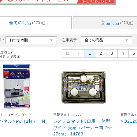
全ての商品
新品商品
(273点)
(273点)
順：
在庫表示：
全273点)
1
2
3
4
5
4
件まで表示
ミエコープロダクツ
三菱アルミニウム
東洋アル
パネルNew（1枚） N
システムマット3口用 一体型
NO21
ワイド 美感（バーナー間 26～
27cm） 14783