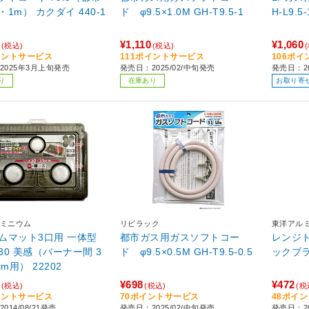
1m） カクダイ 440-1
ド φ9.5×1.0M GH-T9.5-1
H-L9.5-
¥1,110
¥1,060
(税込)
(税込)
イントサービス
111ポイントサービス
106ポ
2025年3月上旬発売
発売日：2025/02/中旬発売
発売日：20
り
在庫あり
お取り寄
ミニウム
リビラック
東洋アル
ムマット3口用 一体型
都市ガス用ガスソフトコー
レンジト
30 美感（バーナー間 3
ド φ9.5×0.5M GH-T9.5-0.5
ックブラ
cm用） 22202
¥698
¥472
(税込)
(税込)
(税
イントサービス
70ポイントサービス
48ポイ
014/08/21発売
発売日：2025/02/中旬発売
発売日：2