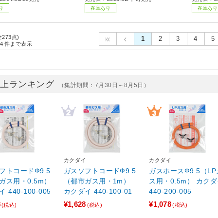
り
在庫あり
在庫あり
全273点)
1
2
3
4
5
4
件まで表示
売上ランキング
（集計期間：7月30日～8月5日）
イ
カクダイ
カクダイ
フトコードФ9.5
ガスソフトコードФ9.5
ガスホースФ9.5（LP
ガス用・0.5m）
（都市ガス用・1m）
ス用・0.5m） カク
 440-100-005
カクダイ 440-100-01
440-200-005
8
¥1,628
¥1,078
(税込)
(税込)
(税込)