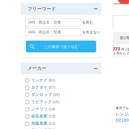
フリーワード
を含む
を含まない
並び
この条件で絞り込む
273
件 (
1
件から
2
メーカー
リンナイ
(81)
カクダイ
(57)
ダンロップ
(19)
リビラック
(16)
東洋アル
ノーリツ
(14)
レンジ
岩谷産業
(13)
O2100
光陽産業
(12)