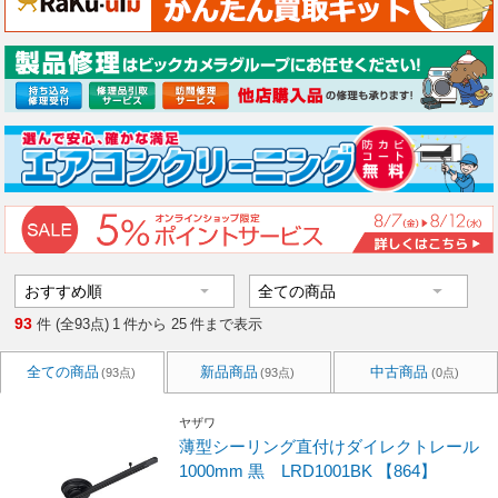
93
件 (全93点)
1
件から
25
件まで表示
全ての商品
新品商品
中古商品
(93点)
(93点)
(0点)
ヤザワ
薄型シーリング直付けダイレクトレール
1000mm 黒 LRD1001BK 【864】