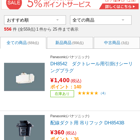
556
件 (全559点)
1
件から
25
件まで表示
全ての商品
新品商品
中古商品
(559点)
(556点)
(3点)
Panasonic(パナソニック)
DH8542 ダクトレール用引掛けシーリ
ングプラグ
¥1,400
(税込)
ポイント：140
（4）
在庫あり
Panasonic(パナソニック)
配線ダクト用 吊りフック DH8543B
¥360
(税込)
ポイント：36