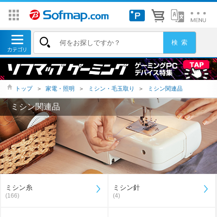
トップ
＞
家電・照明
＞
ミシン・毛玉取り
＞
ミシン関連品
ミシン関連品
ミシン糸
ミシン針
(166)
(4)