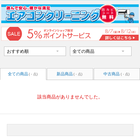
全ての商品
新品商品
中古商品
( - 点)
( - 点)
( - 点)
該当商品がありませんでした。