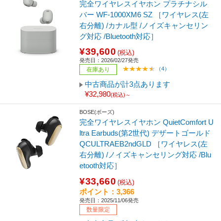
完全ワイヤレスイヤホン プラチナシル
バー WF-1000XM6 SZ ［ワイヤレス(左
右分離) /カナル型 /ノイズキャンセリン
グ対応 /Bluetooth対応］
¥39,600
(税込)
発売日：2026/02/27発売
（4）
在庫あり
中古商品が計3点あります
¥32,980
(税込)～
BOSE(ボーズ)
完全ワイヤレスイヤホン QuietComfort U
ltra Earbuds(第2世代) デザートゴールド
QCULTRAEB2ndGLD ［ワイヤレス(左
右分離) /ノイズキャンセリング対応 /Blu
etooth対応］
¥33,660
(税込)
ポイント：3,366
発売日：2025/11/06発売
数量限定