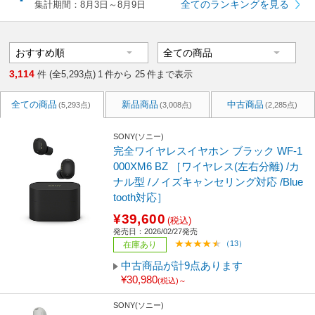
全てのランキングを見る
集計期間：8月3日～8月9日
3,114
件 (全5,293点)
1
件から
25
件まで表示
全ての商品
新品商品
中古商品
(5,293点)
(3,008点)
(2,285点)
SONY(ソニー)
完全ワイヤレスイヤホン ブラック WF-1
000XM6 BZ ［ワイヤレス(左右分離) /カ
ナル型 /ノイズキャンセリング対応 /Blue
tooth対応］
¥39,600
(税込)
発売日：2026/02/27発売
（13）
在庫あり
中古商品が計9点あります
¥30,980
(税込)～
SONY(ソニー)