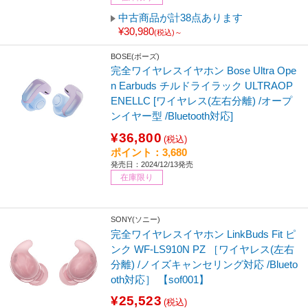
中古商品が計38点あります
¥30,980
(税込)～
BOSE(ボーズ)
完全ワイヤレスイヤホン Bose Ultra Ope
n Earbuds チルドライラック ULTRAOP
ENELLC [ワイヤレス(左右分離) /オープ
ンイヤー型 /Bluetooth対応]
¥36,800
(税込)
ポイント：3,680
発売日：2024/12/13発売
在庫限り
SONY(ソニー)
完全ワイヤレスイヤホン LinkBuds Fit ピ
ンク WF-LS910N PZ ［ワイヤレス(左右
分離) /ノイズキャンセリング対応 /Blueto
oth対応］ 【sof001】
¥25,523
(税込)