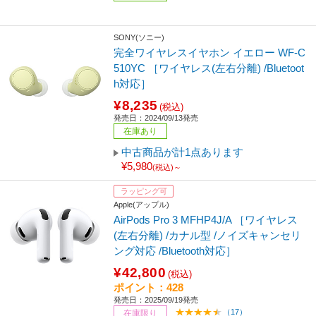
SONY(ソニー)
完全ワイヤレスイヤホン イエロー WF-C
510YC ［ワイヤレス(左右分離) /Bluetoot
h対応］
¥8,235
(税込)
発売日：2024/09/13発売
在庫あり
中古商品が計1点あります
¥5,980
(税込)～
ラッピング可
Apple(アップル)
AirPods Pro 3 MFHP4J/A ［ワイヤレス
(左右分離) /カナル型 /ノイズキャンセリ
ング対応 /Bluetooth対応］
¥42,800
(税込)
ポイント：428
発売日：2025/09/19発売
（17）
在庫限り