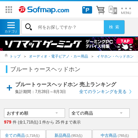
トップ
＞
オーディオ・電子ピアノ・カー用品
＞
イヤホン・ヘッドホン
ブルートゥースヘッドホン
ブルートゥースヘッドホン 売上ランキング
全てのランキングを見る
集計期間：7月28日～8月3日
979
件 (全1,718点)
1
件から
25
件まで表示
全ての商品
新品商品
中古商品
(1,718点)
(953点)
(765点)