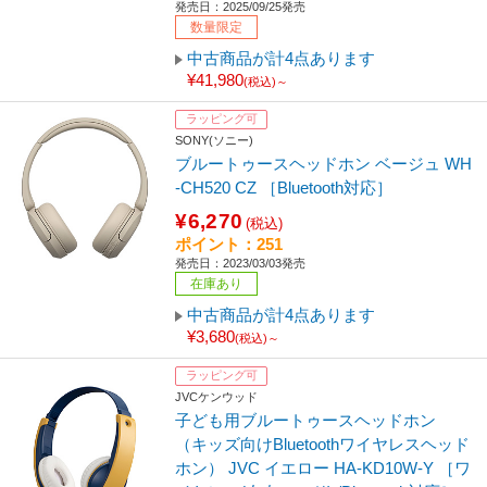
発売日：2025/09/25発売
数量限定
中古商品が計4点あります
¥41,980
(税込)～
ラッピング可
SONY(ソニー)
ブルートゥースヘッドホン ベージュ WH
-CH520 CZ ［Bluetooth対応］
¥6,270
(税込)
ポイント：251
発売日：2023/03/03発売
在庫あり
中古商品が計4点あります
¥3,680
(税込)～
ラッピング可
JVCケンウッド
子ども用ブルートゥースヘッドホン
（キッズ向けBluetoothワイヤレスヘッド
ホン） JVC イエロー HA-KD10W-Y ［ワ