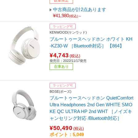
数量限定
中古商品が計2点あります
¥41,980
(税込)～
ラッピング可
KENWOOD(ケンウッド)
ブルートゥースヘッドホン ホワイト KH
-KZ30-W ［Bluetooth対応］ 【864】
¥4,743
(税込)
発売日：2022/11/17発売
在庫あり
ラッピング可
BOSE(ボーズ)
ブルートゥースヘッドホン QuietComfort
Ultra Headphones 2nd Gen WHITE SMO
KE QC ULTRA HP 2nd WHT ［ノイズキ
ャンセリング対応 /Bluetooth対応］
¥50,490
(税込)
ポイント：5,049