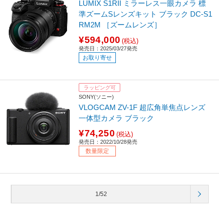
LUMIX S1RII ミラーレス一眼カメラ 標
準ズームSレンズキット ブラック DC-S1
RM2M ［ズームレンズ］
¥594,000
(税込)
発売日：2025/03/27発売
お取り寄せ
ラッピング可
SONY(ソニー)
VLOGCAM ZV-1F 超広角単焦点レンズ
一体型カメラ ブラック
¥74,250
(税込)
発売日：2022/10/28発売
数量限定
1/52