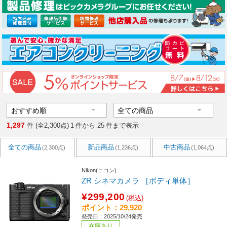
1,297
件 (全2,300点)
1
件から
25
件まで表示
全ての商品
新品商品
中古商品
(2,300点)
(1,236点)
(1,064点)
Nikon(ニコン)
ZR シネマカメラ ［ボディ単体］
¥299,200
(税込)
ポイント：29,920
発売日：2025/10/24発売
在庫あり