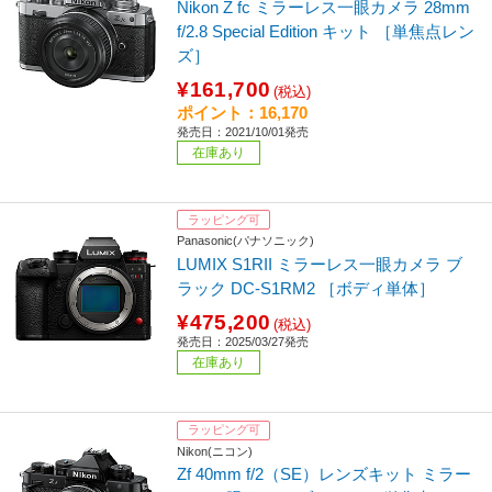
Nikon Z fc ミラーレス一眼カメラ 28mm
f/2.8 Special Edition キット ［単焦点レン
ズ］
¥161,700
(税込)
ポイント：16,170
発売日：2021/10/01発売
在庫あり
ラッピング可
Panasonic(パナソニック)
LUMIX S1RII ミラーレス一眼カメラ ブ
ラック DC-S1RM2 ［ボディ単体］
¥475,200
(税込)
発売日：2025/03/27発売
在庫あり
ラッピング可
Nikon(ニコン)
Zf 40mm f/2（SE）レンズキット ミラー