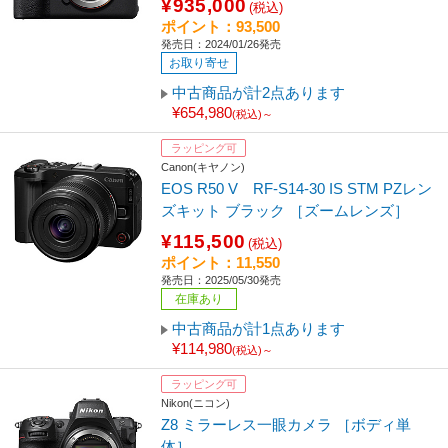
¥935,000
(税込)
ポイント：93,500
発売日：2024/01/26発売
お取り寄せ
中古商品が計2点あります
¥654,980
(税込)～
ラッピング可
Canon(キヤノン)
EOS R50 V RF-S14-30 IS STM PZレン
ズキット ブラック ［ズームレンズ］
¥115,500
(税込)
ポイント：11,550
発売日：2025/05/30発売
在庫あり
中古商品が計1点あります
¥114,980
(税込)～
ラッピング可
Nikon(ニコン)
Z8 ミラーレス一眼カメラ ［ボディ単
体］