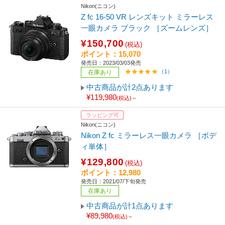
Nikon(ニコン)
Z fc 16-50 VR レンズキット ミラーレス
一眼カメラ ブラック ［ズームレンズ］
¥150,700
(税込)
ポイント：15,070
発売日：2023/03/03発売
（1）
在庫あり
中古商品が計2点あります
¥119,980
(税込)～
ラッピング可
Nikon(ニコン)
Nikon Z fc ミラーレス一眼カメラ ［ボデ
ィ単体］
¥129,800
(税込)
ポイント：12,980
発売日：2021/07/下旬発売
在庫あり
中古商品が計1点あります
¥89,980
(税込)～