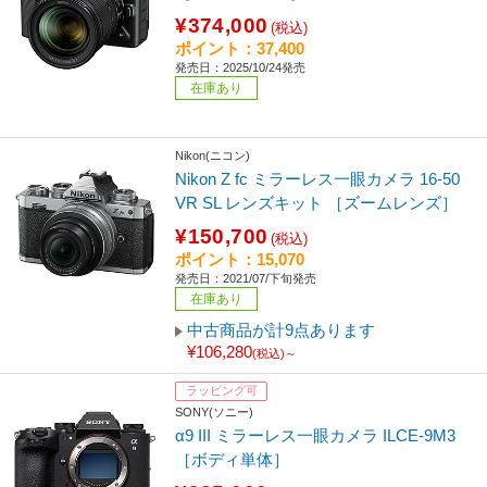
¥374,000
(税込)
ポイント：37,400
発売日：2025/10/24発売
在庫あり
Nikon(ニコン)
Nikon Z fc ミラーレス一眼カメラ 16-50
VR SL レンズキット ［ズームレンズ］
¥150,700
(税込)
ポイント：15,070
発売日：2021/07/下旬発売
在庫あり
中古商品が計9点あります
¥106,280
(税込)～
ラッピング可
SONY(ソニー)
α9 III ミラーレス一眼カメラ ILCE-9M3
［ボディ単体］