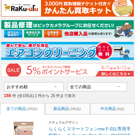
155
件 (全155点)
1
件から
25
件まで表示
全ての商品
新品商品
中古商品
(155点)
(155点)
(0点)
ナチュラルデザイン
らくらくスマートフォンme F-01L専用手