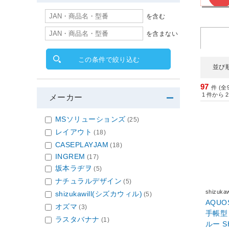
を含む
を含まない
この条件で絞り込む
並び
97
件 (全
1
件から
2
メーカー
MSソリューションズ
(25)
レイアウト
(18)
CASEPLAYJAM
(18)
INGREM
(17)
坂本ラヂヲ
(5)
ナチュラルデザイン
(5)
shizuk
shizukawill(シズカウィル)
(5)
AQUOS
オズマ
(3)
手帳型 ス
ラスタバナナ
(1)
ルー S