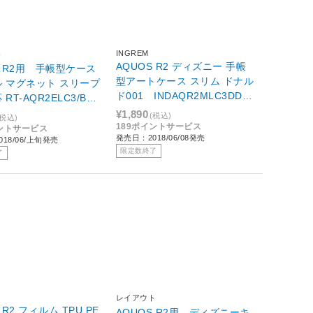
INGREM
ト
AQUOS R2 ディズニー 手帳
S R2用 手帳型ケース
型アートケース スリム ドナル
 マグネット スリープ
ド001 INDAQR2MLC3DD00
RT-AQR2ELC3/BR
1
/レッド
¥1,890
(税込)
(税込)
189ポイントサービス
イントサービス
発売日：2018/06/08発売
18/06/上旬発売
限定数終了
了
レイアウト
 R2 フィルム TPU PE
AQUOS R2用 ディズニーキ