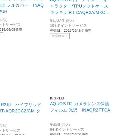
防止 フルカバー INAQ
ャラクター/TPUソフトケース
PUH
キラキラ RT-DAQR2A/MKCM
ミッキー・クリア
¥1,074
(税込)
(税込)
イントサービス
108ポイントサービス
18/06/08発売
発売日：2018/06/上旬発売
了
限定数終了
INGREM
ト
AQUOS R2 カメラレンズ保護
S R2用 ハイブリッド
フィルム 光沢 INAQR2FTCA
T-AQR2CC2/CM ク
¥638
(税込)
(税込)
64ポイントサービス
イントサービス
発売日：2018/06/08発売