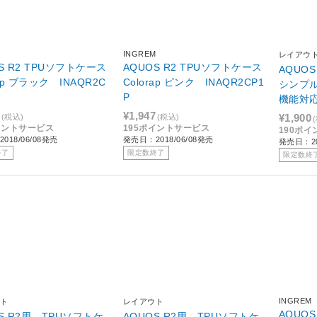
M
INGREM
レイアウ
S R2 TPUソフトケース
AQUOS R2 TPUソフトケース
AQUO
rap ブラック INAQR2C
Colorap ピンク INAQR2CP1
シンプル
P
機能対応 
ブラック
¥1,947
¥1,900
(税込)
(税込)
イントサービス
195ポイントサービス
190ポ
018/06/08発売
発売日：2018/06/08発売
発売日：20
終了
限定数終了
限定数終
INGREM
ト
レイアウト
AQUOS
S R2用 TPUソフトケ
AQUOS R2用 TPUソフトケ