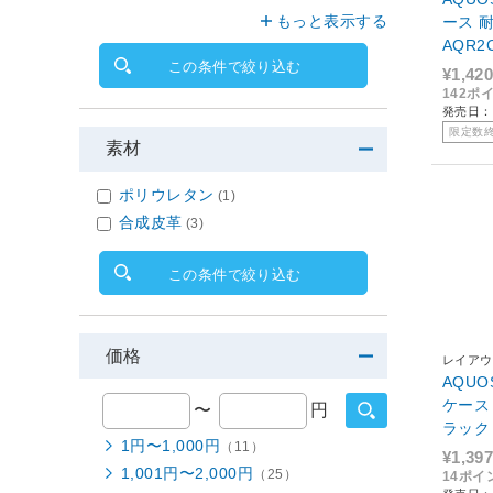
もっと表示する
ース 耐衝
AQR2
この条件で絞り込む
¥1,420
142ポ
発売日：2
限定数
素材
ポリウレタン
(1)
合成皮革
(3)
この条件で絞り込む
価格
レイアウ
AQU
ケース 
〜
円
ラック
1円〜1,000円
（11）
¥1,397
1,001円〜2,000円
（25）
14ポイ