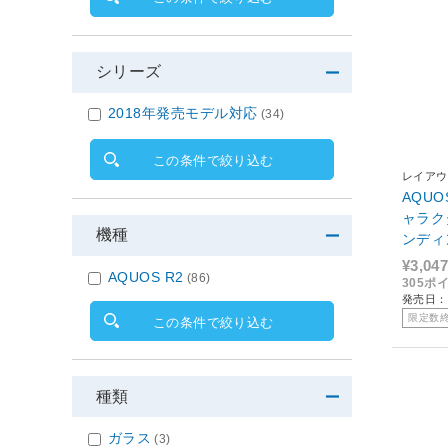
シリーズ
2018年発売モデル対応
(34)
この条件で絞り込む
レイアウ
AQU
ャラク
機種
ンディン
R2T/
¥3,047
AQUOS R2
(86)
305ポ
発売日：2
限定数
この条件で絞り込む
種類
ガラス
(3)