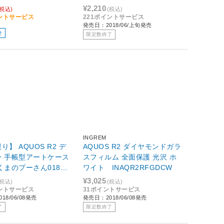
R2T/PO プー
¥2,210
(税込)
(税込)
イントサービス
221ポイントサービス
発売日：2018/06/上旬発売
せ
限定数終了
INGREM
り】 AQUOS R2 デ
AQUOS R2 ダイヤモンドガラ
ー 手帳型アートケース
スフィルム 全面保護 光沢 ホ
くまのプーさん018 I
ワイト INAQR2RFGDCW
2MLC3PO018
¥3,025
(税込)
(税込)
イントサービス
31ポイントサービス
18/06/08発売
発売日：2018/06/08発売
了
限定数終了