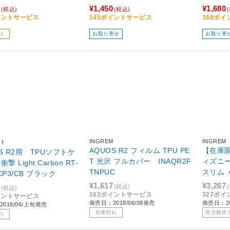
¥1,450
¥1,680
(税込)
(税込)
イントサービス
145ポイントサービス
168ポ
り
お取り寄せ
お取り寄
INGREM
INGREM
ト
AQUOS R2 フィルム TPU PE
【在庫限
S R2用 TPUソフトケ
T 光沢 フルカバー INAQR2F
ィズニ
撃 Light Carbon RT-
TNPUC
スリム 
CP3/CB ブラック
NDAQR
¥1,617
¥3,267
(税込)
(税込)
162ポイントサービス
327ポ
イントサービス
発売日：2018/06/08発売
発売日：20
018/06/上旬発売
在庫切れ
限定数終
れ