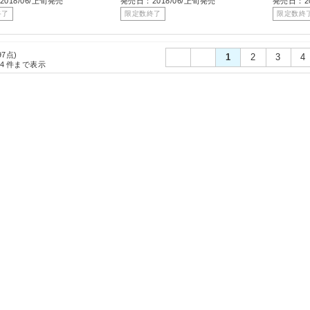
018/06/上旬発売
発売日：2018/06/上旬発売
発売日：20
終了
限定数終了
限定数終
97点)
1
2
3
4
4
件まで表示