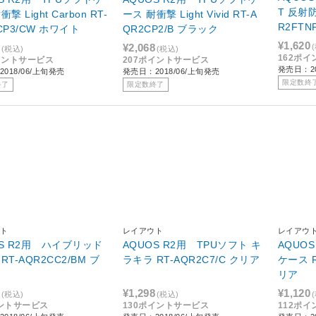
T 反射
撃 Light Carbon RT-
ース 耐衝撃 Light Vivid RT-A
R2FTN
CP3/CW ホワイト
QR2CP2/B ブラック
¥1,620
¥2,068
(税込)
(税込)
162ポ
イントサービス
207ポイントサービス
発売日：20
018/06/上旬発売
発売日：2018/06/上旬発売
限定数終
終了
限定数終了
ト
レイアウト
レイアウ
OS R2用 ハイブリッド
AQUOS R2用 TPUソフト キ
AQUO
RT-AQR2CC2/BM ブ
ラキラ RT-AQR2C7/C クリア
ケース R
リア
¥1,298
¥1,120
(税込)
(税込)
ントサービス
130ポイントサービス
112ポ