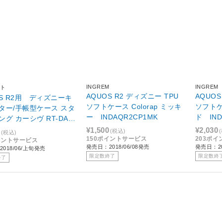
INGREM
INGREM
ト
AQUOS R2 ディズニー TPU
AQUOS
OS R2用 ディズニーキ
ソフトケース Colorap ミッキ
ソフトケー
ター/手帳型ケース スタ
ー INDAQR2CP1MK
ド IND
グ カーシヴ RT-DAQ
MN ミニー
¥1,500
¥2,030
(税込)
(税込)
150ポイントサービス
203ポ
イントサービス
発売日：2018/06/08発売
発売日：20
018/06/上旬発売
限定数終了
限定数終
終了