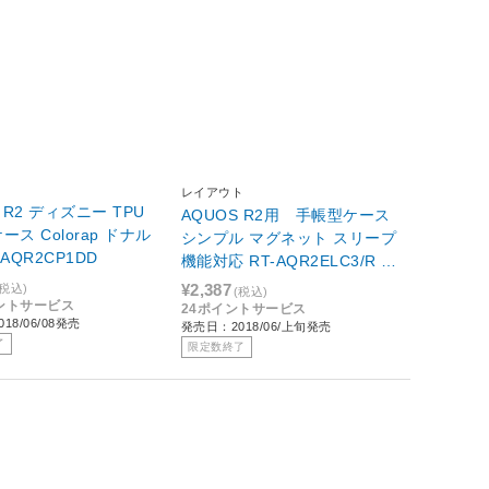
レイアウト
 R2 ディズニー TPU
AQUOS R2用 手帳型ケース
ス Colorap ドナル
シンプル マグネット スリープ
AQR2CP1DD
機能対応 RT-AQR2ELC3/R レ
ッド
¥2,387
(税込)
(税込)
イントサービス
24ポイントサービス
18/06/08発売
発売日：2018/06/上旬発売
了
限定数終了