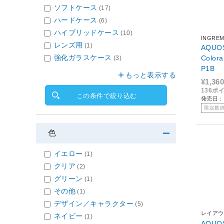
ソフトケース
(17)
ハードケース
(6)
ハイブリッドケース
(10)
INGRE
レンズ用
(1)
AQUO
強化ガラスケース
Colo
(3)
P1B
もっと表示する
¥1,360
136ポ
この条件で絞り込む
発売日：2
限定数
色
イエロー
(1)
クリア
(2)
グリーン
(1)
その他
(1)
デザイン／キャラクター
(5)
レイアウ
ネイビー
(1)
AQUO