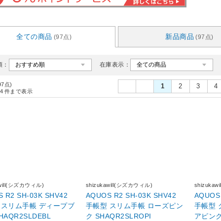
全ての商品
新品商品
(97点)
(97点)
順：
在庫表示：
97点)
1
2
3
4
4
件まで表示
awill(シズカウィル)
shizukawill(シズカウィル)
shizuka
 R2 SH-03K SHV42
AQUOS R2 SH-03K SHV42
AQUOS 
リム手帳 ディープブ
手帳型 スリム手帳 ローズピン
手帳型 グ
HAQR2SLDEBL
ク SHAQR2SLROPI
アピンク