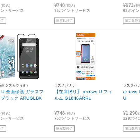
¥748
¥673
(税込)
(税込)
(税
イントサービス
75ポイントサービス
68ポイ
終了
限定数終了
限定数終
awill(シズカウィル)
ラスタバナナ
ラスタバ
ws U 全面保護 ガラスフ
【在庫限り】 arrows U フィ
arrow
ィルム ブラック ARUGLBK
ルム G1846ARRU
U
¥748
¥1,290
(税込)
(税込)
イントサービス
75ポイントサービス
129ポ
終了
限定数終了
限定数終