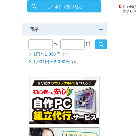
8
この条件で絞り込む
件 (全8
1
件から
8
価格
〜
円
1円〜1,000円
（4）
1,001円〜2,000円
（4）