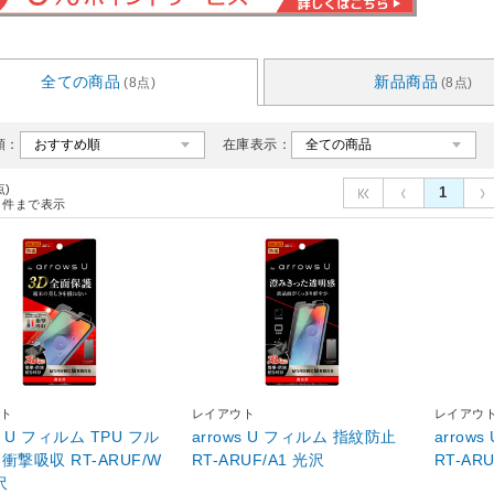
全ての商品
新品商品
(8点)
(8点)
順：
在庫表示：
点)
1
件まで表示
ト
レイアウト
レイアウ
ws U フィルム TPU フル
arrows U フィルム 指紋防止
arrow
衝撃吸収 RT-ARUF/W
RT-ARUF/A1 光沢
RT-AR
沢