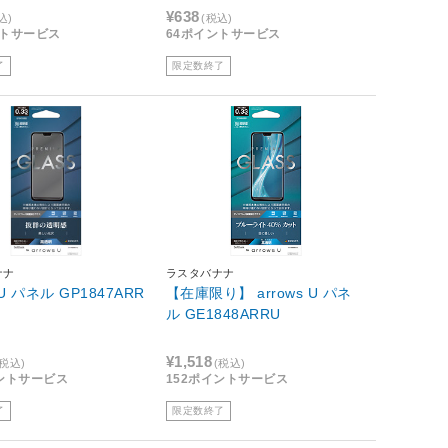
¥638
込)
(税込)
ントサービス
64ポイントサービス
了
限定数終了
ナナ
ラスタバナナ
s U パネル GP1847ARR
【在庫限り】 arrows U パネ
ル GE1848ARRU
¥1,518
(税込)
(税込)
イントサービス
152ポイントサービス
了
限定数終了