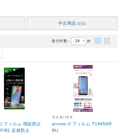
中古商品
(0点)
表示件数：
件
ト
ラスタバナナ
s U フィルム 指紋防止
arrows U フィルム T1845AR
UF/B1 反射防止
RU