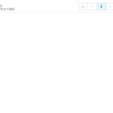
点)
1
件まで表示