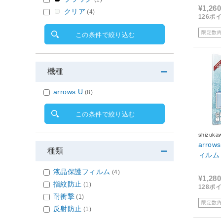
¥1,260
クリア
(4)
126ポ
限定数
この条件で絞り込む
機種
arrows U
(8)
この条件で絞り込む
shizuk
arro
種類
液晶保護フィルム
(4)
¥1,280
指紋防止
(1)
128ポ
耐衝撃
(1)
限定数
反射防止
(1)