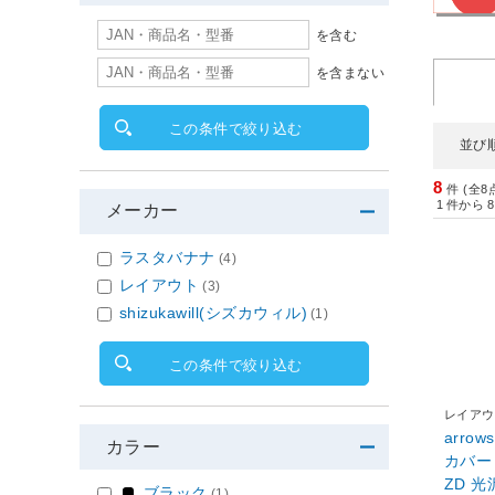
を含む
を含まない
この条件で絞り込む
並び
8
件 (全8
1
件から
8
メーカー
ラスタバナナ
(4)
レイアウト
(3)
shizukawill(シズカウィル)
(1)
この条件で絞り込む
レイアウ
arro
カラー
カバー 
ZD 光
ブラック
(1)