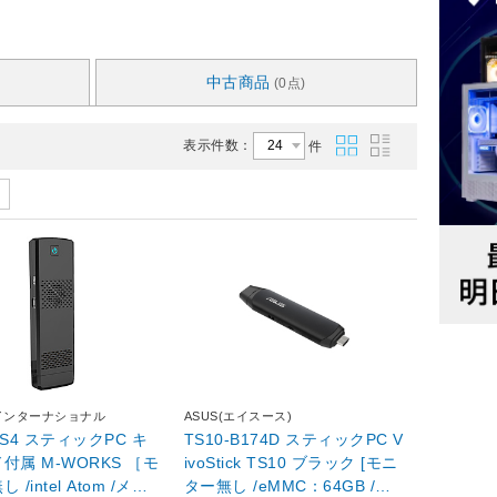
中古商品
(0点)
表示件数：
件
インターナショナル
ASUS(エイスース)
PS4 スティックPC キ
TS10-B174D スティックPC V
属 M-WORKS ［モ
ivoStick TS10 ブラック [モニ
/intel Atom /メモ
ター無し /eMMC：64GB /メ