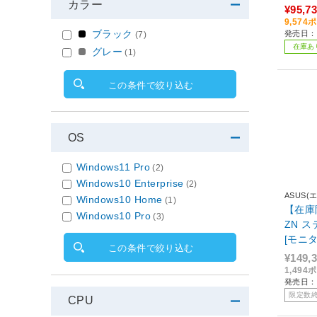
カラー
/メモリ
¥95,7
B /2
9,57
ブラック
発売日：2
(7)
在庫あ
グレー
(1)
この条件で絞り込む
OS
Windows11 Pro
(2)
Windows10 Enterprise
(2)
ASUS(
Windows10 Home
(1)
【在庫限
Windows10 Pro
(3)
ZN ス
[モニタ
この条件で絞り込む
メモリ：
¥149,
ル]
1,49
発売日：2
限定数
CPU