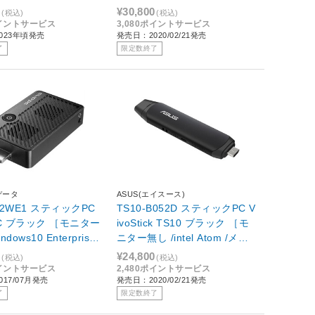
 /eMMC：64GB］
モリ：4GB /2020年02月モデ
0
¥30,800
(税込)
(税込)
ル]
ポイントサービス
3,080ポイントサービス
023年頃発売
発売日：2020/02/21発売
了
限定数終了
データ
ASUS(エイスース)
32WE1 スティックPC
TS10-B052D スティックPC V
 PC ブラック ［モニター
ivoStick TS10 ブラック ［モ
dows10 Enterprise /
ニター無し /intel Atom /メモ
Atom /メモリ：2GB /eM
リ：2GB /eMMC：32GB /202
0
¥24,800
(税込)
(税込)
GB /無し /2017年7
0年02月モデル］
ポイントサービス
2,480ポイントサービス
17/07月発売
発売日：2020/02/21発売
了
限定数終了