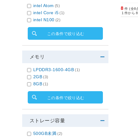
intel Atom
(5)
8
件 (全8
intel Core i5
(1)
1
件から
8
intel N100
(2)
この条件で絞り込む
メモリ
LPDDR3-1600-4GB
(1)
2GB
(3)
8GB
(1)
この条件で絞り込む
ストレージ容量
500GB未満
(2)