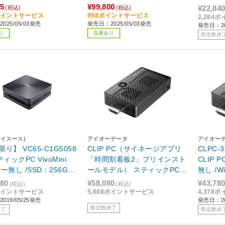
：8GB /eMMC：256G
/メモリ：8GB /eMMC：128G
リ：4GB
35
¥99,800
¥22,84
(税込)
(税込)
025年5月モデル］
B /2025年5月モデル］
4ポイントサービス
998ポイントサービス
2,284
025/05/03発売
発売日：2025/05/03発売
発売日：2
り
在庫あり
限定数終
エイスース)
アイオーデータ
アイオー
り】 VC65-C1G5058
CLIP PC（サイネージアプリ
CLPC-
ティックPC VivoMini
「時間割看板2」プリインスト
CLIP
ー無し /SSD：256GB /
ールモデル） スティックPC
無し /Win
8GB /2019年5月モデ
[モニター無 /Win10 IoT Enter
intel 
380
¥58,080
¥43,78
(税込)
(税込)
prise /Atom /eMMC：32GB /
MC：32
4ポイントサービス
5,808ポイントサービス
4,378
019/05/25発売
発売日：20
メモリ：2GB] CLPC-32WE1/
月］
限定数終了
終了
限定数終
J