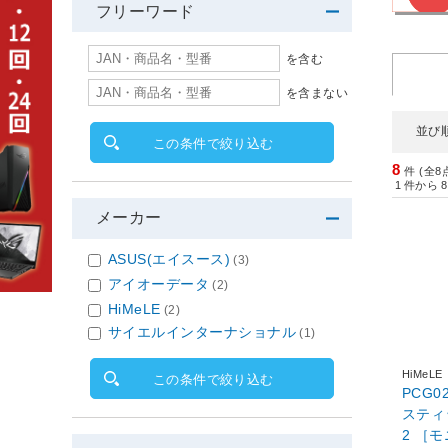
フリーワード
を含む
を含まない
並び
この条件で絞り込む
8
件 (全8
1
件から
8
メーカー
ASUS(エイスース)
(3)
アイオーデータ
(2)
HiMeLE
(2)
サイエルインターナショナル
(1)
HiMeLE
この条件で絞り込む
PCG02
スティッ
2 ［モニター無し /intel N100