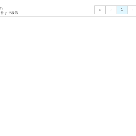
点)
1
件まで表示