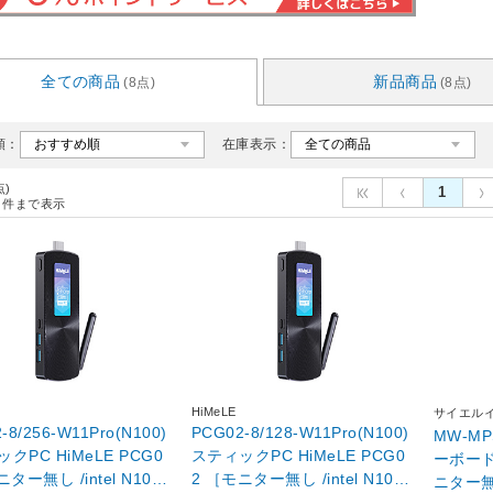
全ての商品
新品商品
(8点)
(8点)
順：
在庫表示：
点)
1
件まで表示
HiMeLE
サイエル
-8/256-W11Pro(N100)
PCG02-8/128-W11Pro(N100)
MW-M
クPC HiMeLE PCG0
スティックPC HiMeLE PCG0
ーボード付
2 ［モニター無し /intel N100
ニター無し 