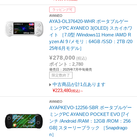
ラッピング可
AYANEO
AYA3-OL376420-WHR ポータブルゲー
ミングPC AYANEO 3(OLED) スカイホワ
イト ［7.0型 /Windows11 Home /AMD R
yzen AI 9 /メモリ：64GB /SSD：2TB /20
25年6月モデル］
¥278,000
(税込)
ポイント：2,780
発売日：2025年7月中旬発売
限定数終了
中古商品が計1点あります
¥223,480
(税込)～
AYANEO
AYAPKEVO-12256-SBR ポータブルゲー
ミングPC AYANEO POCKET EVO [7イ
ンチ /Android /RAM：12GB /ROM：256
GB] スターリーブラック ［Snapdrago
n］