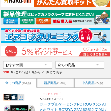
130
件 (全151点)
1
件から
25
件まで表示
全ての商品
新品商品
中古商品
(151点)
(129点)
(22点)
ラッピング可
ASUS(エイスース)
ポータブルゲーミングPC ROG Xbox All
y ホワイト RC73YA-Z2A16G512 [7.0型 /