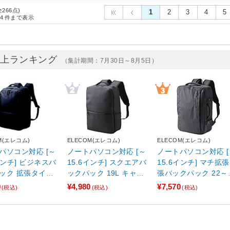
全266点)
1
2
3
4
5
4
件まで表示
売上ランキング
（集計期間：7月30日～8月5日）
M(エレコム)
ELECOM(エレコム)
ELECOM(エレコム)
パソコン対応 [～
ノートパソコン対応 [～
ノートパソコン対応 [
インチ] ビジネスバ
15.6インチ] スクエアバ
15.6インチ] マチ拡
ック 拡張タイプ
ックパック 19L キャリ
張バックパック 22～
ーオン対応 ブラ
ーオン対応 ブラック B
L キャリーオン対応 
0
¥4,980
¥7,570
(税込)
(税込)
(税込)
M-BPEPBK
M-BPSQ01BK 【864】
ラック BM-BPEX01B