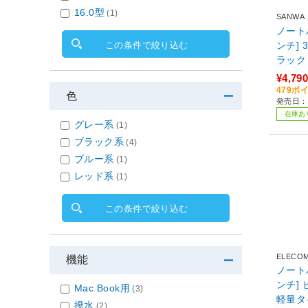
16.0型
(1)
SANWA
ノート
この条件で絞り込む
ンチ] 
ラック 
¥4,790
479ポ
色
発売日：2
在庫あ
グレー系
(1)
ブラック系
(4)
ブルー系
(1)
レッド系
(1)
この条件で絞り込む
ELECO
機能
ノート
ンチ]
Mac Book用
(3)
軽量タ
撥水
(2)