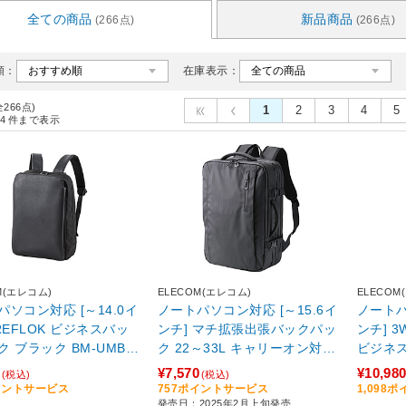
全ての商品
新品商品
(266点)
(266点)
順：
在庫表示：
全266点)
1
2
3
4
5
4
件まで表示
M(エレコム)
ELECOM(エレコム)
ELECOM
パソコン対応 [～14.0イ
ノートパソコン対応 [～15.6イ
ノートパ
REFLOK ビジネスバッ
ンチ] マチ拡張出張バックパッ
ンチ] 
-UMBP
ク 22～33L キャリーオン対応
ビジネス＆
ブラック BM-BPEX01BK
o(オフ
¥7,570
¥10,98
(税込)
(税込)
モデル グ
イントサービス
757ポイントサービス
1,098
発売日：2025年2月上旬発売