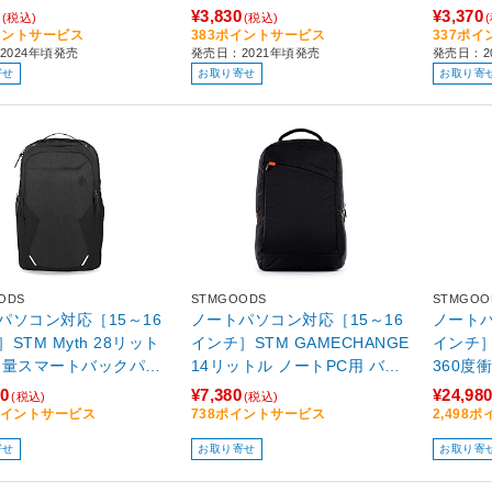
 BM-BPLTBK
K
ブラック 
¥3,830
¥3,370
(税込)
(税込)
イントサービス
383ポイントサービス
337ポ
2024年頃発売
発売日：2021年頃発売
発売日：2
寄せ
お取り寄せ
お取り寄
ODS
STMGOODS
STMGOO
パソコン対応［15～16
ノートパソコン対応［15～16
ノートパ
STM Myth 28リット
インチ］STM GAMECHANGE
インチ］
容量スマートバックパッ
14リットル ノートPC用 バッ
360度
インチMacBook Pro対応
クパック 16インチMacBook P
6インチM
80
¥7,380
¥24,98
(税込)
(税込)
トブラック stm-111-
ro対応 キャリーオン対応 ブラ
ャリーオ
8ポイントサービス
738ポイントサービス
2,498
01
ック STM-111-265P-01
111-37
寄せ
お取り寄せ
お取り寄