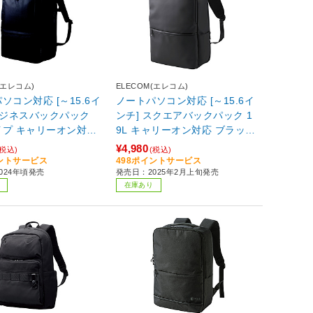
(エレコム)
ELECOM(エレコム)
ソコン対応 [～15.6イ
ノートパソコン対応 [～15.6イ
ビジネスバックパック
ンチ] スクエアバックパック 1
イプ キャリーオン対応
9L キャリーオン対応 ブラック
BM-BPEPBK
BM-BPSQ01BK 【864】
¥4,980
(税込)
(税込)
イントサービス
498ポイントサービス
024年頃発売
発売日：2025年2月上旬発売
在庫あり