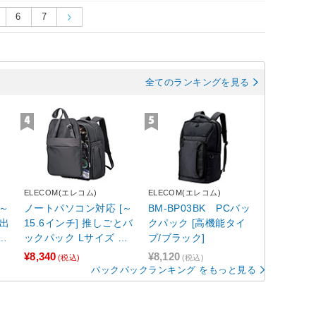
6
7
全てのランキングを見る
ELECOM(エレコム)
ELECOM(エレコム)
～
ノートパソコン対応 [～
BM-BP03BK PCバッ
張出
15.6インチ] 推しごとバ
クパック [高機能タイ
33
ックパック Lサイズ ブ
プ/ブラック]
ブ
ラック BM-OGBP02LB
¥8,340
¥8,120
(税込)
(税込)
K
K 【864】
バックパックランキング をもっと見る