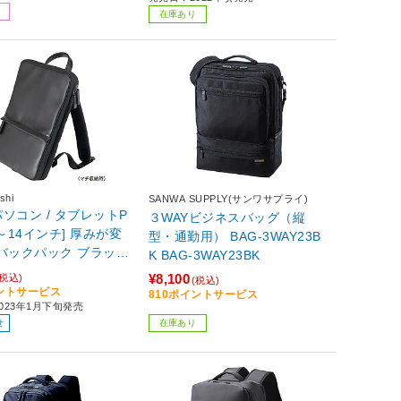
在庫あり
shi
SANWA SUPPLY(サンワサプライ)
ソコン / タブレットP
３WAYビジネスバッグ（縦
[～14インチ] 厚みが変
型・通勤用） BAG-3WAY23B
ックパック ブラック
K BAG-3WAY23BK
BK
¥8,100
(税込)
(税込)
イントサービス
810ポイントサービス
023年1月下旬発売
せ
在庫あり