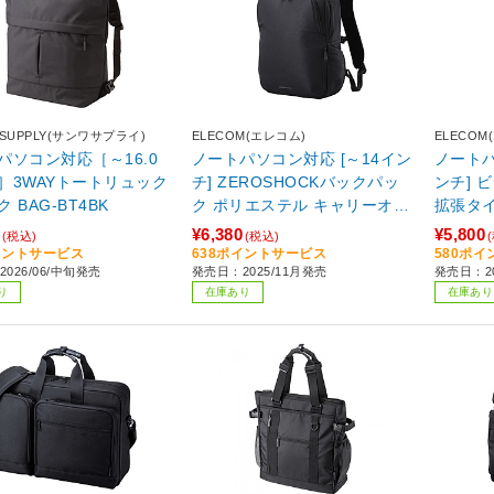
 SUPPLY(サンワサプライ)
ELECOM(エレコム)
ELECOM
パソコン対応［～16.0
ノートパソコン対応 [～14イン
ノートパ
］3WAYトートリュック
チ] ZEROSHOCKバックパッ
ンチ] 
 BAG-BT4BK
ク ポリエステル キャリーオン
拡張タ
対応 ブラック ZSB-BP01P14
ブラック 
¥6,380
¥5,800
(税込)
(税込)
BK 【864】
イントサービス
638ポイントサービス
580ポ
026/06/中旬発売
発売日：2025/11月発売
発売日：2
り
在庫あり
在庫あり