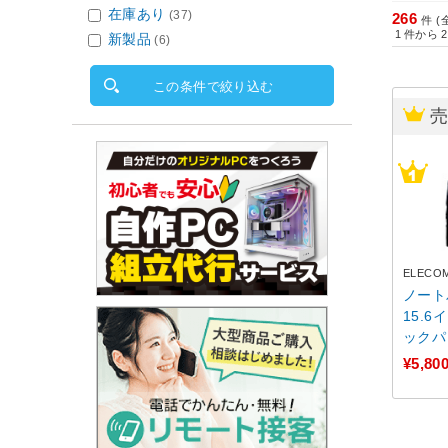
在庫あり
(37)
266
件 (
1
件から
2
新製品
(6)
この条件で絞り込む
ELECO
ノート
15.6
ックパ
キャリ
¥5,80
ック B