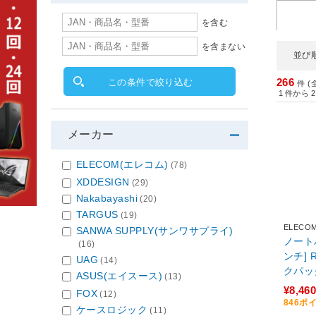
を含む
を含まない
並び
266
この条件で絞り込む
件 (
1
件から
2
メーカー
ELECOM(エレコム)
(78)
XDDESIGN
(29)
Nakabayashi
(20)
TARGUS
(19)
ELECO
SANWA SUPPLY(サンワサプライ)
ノート
(16)
ンチ] 
UAG
(14)
クパック ブラック BM
ASUS(エイスース)
(13)
01BK
¥8,460
FOX
(12)
846ポ
ケースロジック
(11)