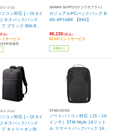
(エレコム)
SANWA SUPPLY(サンワサプライ)
ソコン対応 [～15.6イ
カジュアルPCバックパック B
ビジネスバックパック
AG-BP16BK 【864】
BM-BPS
¥6,130
(税込)
(税込)
イントサービス
613ポイントサービス
024年頃発売
在庫あり
STMGOODS
(エレコム)
ノートパソコン対応［15～16
ソコン対応 [～15.6イ
インチ］STM Myth 18リット
ビジネスバックパック
ル スマートバックパック 16イ
イプ キャリーオン対応