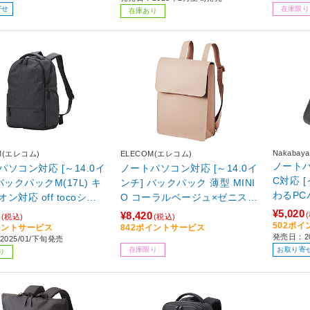
寄せ
在庫限り
在庫あり
Nakabaya
M(エレコム)
ELECOM(エレコム)
ノートパ
パソコン対応 [～14.0イ
ノートパソコン対応 [～14.0イ
C対応 
バックパックM(17L) キ
ンチ] バックパック 薄型 MINI
わるPCバ
ン対応 off tocoシリ
O コーラルベージュ×ゼニスブ
CB-282
ラック BM-OFBPM01
ルー BM-MNOBP01BE
¥5,020
¥8,420
(税込)
(税込)
502ポ
イントサービス
842ポイントサービス
発売日：2
025/01/下旬発売
在庫限り
お取り寄
り