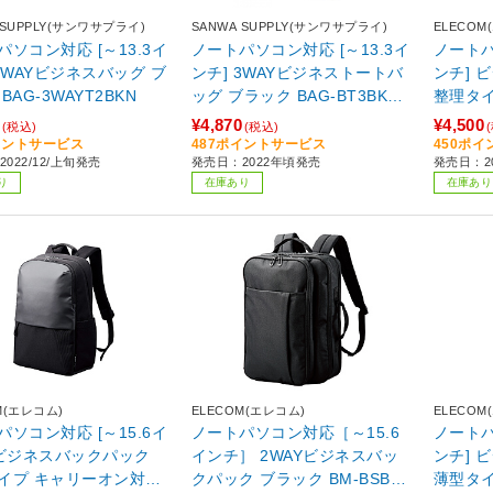
 SUPPLY(サンワサプライ)
SANWA SUPPLY(サンワサプライ)
ELECOM
パソコン対応 [～13.3イ
ノートパソコン対応 [～13.3イ
ノートパ
3WAYビジネスバッグ ブ
ンチ] 3WAYビジネストートバ
ンチ] 
BAG-3WAYT2BKN
ッグ ブラック BAG-BT3BK
整理タイプ ブラック 
【864】
DBK
¥4,870
¥4,500
(税込)
(税込)
イントサービス
487ポイントサービス
450ポ
022/12/上旬発売
発売日：2022年頃発売
発売日：2
り
在庫あり
在庫あり
M(エレコム)
ELECOM(エレコム)
ELECOM
パソコン対応 [～15.6イ
ノートパソコン対応［～15.6
ノートパ
 ビジネスバックパック
インチ］ 2WAYビジネスバッ
ンチ] 
イプ キャリーオン対応
クパック ブラック BM-BSBPB
薄型タ