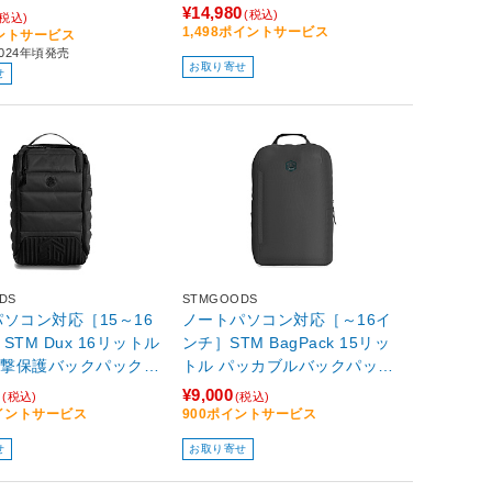
ンチMacBook Pro対応 マグネ
BM-BPTHBK
¥14,980
(税込)
(税込)
ットブラック stm-111-432P-
1,498ポイントサービス
イントサービス
01
024年頃発売
お取り寄せ
せ
DS
STMGOODS
ソコン対応［15～16
ノートパソコン対応［～16イ
STM Dux 16リットル
ンチ］STM BagPack 15リッ
衝撃保護バックパック 1
トル パッカブルバックパック
acBook Pro対応 キ
16インチMacBook Pro対応 ブ
0
¥9,000
(税込)
(税込)
ン対応 ブラック stm-
ラック stm-111-395P-01
ポイントサービス
900ポイントサービス
6P-01
せ
お取り寄せ