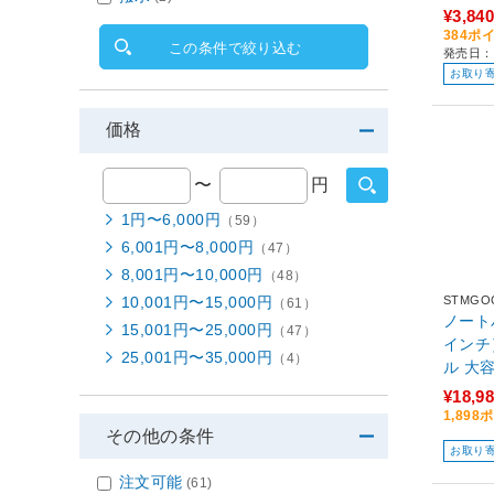
ブラック
¥3,840
384ポ
この条件で絞り込む
発売日：
お取り
価格
〜
円
1円〜6,000円
（59）
6,001円〜8,000円
（47）
8,001円〜10,000円
（48）
10,001円〜15,000円
STMGO
（61）
ノート
15,001円〜25,000円
（47）
インチ］
25,001円〜35,000円
（4）
ル 大
ク 16
¥18,9
マグネッ
1,89
その他の条件
433P-
お取り
注文可能
(61)