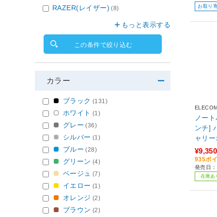
お取り
RAZER(レイザー)
(8)
もっと表示する
この条件で絞り込む
カラー
ブラック
(131)
ELECO
ホワイト
(1)
ノート
グレー
(36)
ンチ] 
シルバー
(1)
ャリーオ
ーズ ブ
ブルー
(28)
¥9,350
BK
935ポ
グリーン
(4)
発売日：2
ベージュ
(7)
在庫あ
イエロー
(1)
オレンジ
(2)
ブラウン
(2)