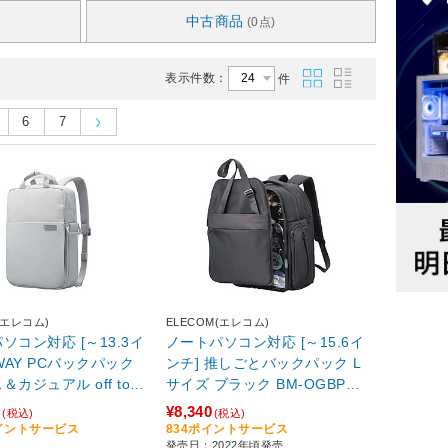
中古商品
(0点)
表示件数：
件
6
7
(エレコム)
ELECOM(エレコム)
ソコン対応 [～13.3イ
ノートパソコン対応 [～15.6イ
3WAY PCバックパック
ンチ] 推しごとバックパック L
カジュアル off toc
サイズ ブラック BM-OGBP02
トコ)リミテッドカラー
LBK 【864】
0
¥8,340
(税込)
(税込)
レー BM-OF04GY2
ポイントサービス
834ポイントサービス
発売日：2022年頃発売