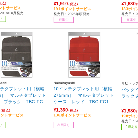
ク TB-WPSR13BK 【864】
¥1,910
¥1,830
税込)
(税込)
ントサービス
191ポイントサービス
183ポ
018/10月発売
発売日：2023年頃発売
発売日：2
り
在庫少
在庫少
ashi
Nakabayashi
リヒトラ
ンチタブレット用［横幅
10インチタブレット用［横幅
バッグイ
mm］ マルチタブレット
275mm］ マルチタブレット
ラック A
 ブラック TBC-FC1
ケース レッド TBC-FC101
6BK 【864】
606R
¥1,360
¥1,980
(税込)
(税込)
イントサービス
136ポイントサービス
198ポ
発売日：20
り
在庫限り
在庫あり