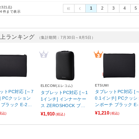
全321点)
1
2
3
4
5
4
件まで表示
売上ランキング
（集計期間：7月30日～8月5日）
ETSUMI
ELECOM(エレコム)
ットPC対応 [～7
タブレットPC対応 [～
タブレットPC対応 [～1
] PCクッション
0.1インチ] PCクッシ
1インチ] インナーケー
9
ンポーチ ブラック E-2
ス ZEROSHOCK ブラ
64】
394
ック TB-11ZSBIBLBK
¥1,210
¥1,910
税込)
(税込)
(税込)