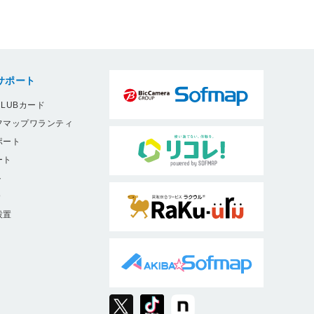
サポート
LUBカード
フマップワランティ
ポート
ート
ト
9
設置