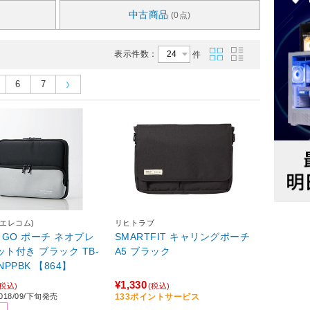
中古商品
(0点)
表示件数：
件
6
7
(エレコム)
リヒトラブ
ce GO ポーチ ネオプレ
SMARTFIT キャリングポーチ
ット付き ブラック TB-
A5 ブラック
NPPBK 【864】
¥1,330
(税込)
(税込)
18/09/下旬発売
133ポイントサービス