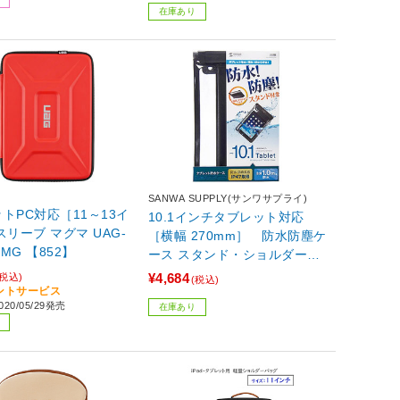
在庫あり
SANWA SUPPLY(サンワサプライ)
トPC対応［11～13イ
10.1インチタブレット対応
 マグマ UAG-
［横幅 270mm］ 防水防塵ケ
-MG 【852】
ース スタンド・ショルダーベ
ルト付き ブラック PDA-TA
¥4,684
(税込)
(税込)
BWPST10BK 【864】
イントサービス
20/05/29発売
在庫あり