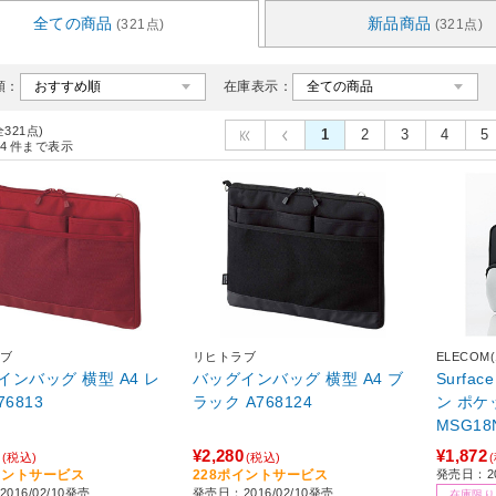
全ての商品
新品商品
(321点)
(321点)
順：
在庫表示：
全321点)
1
2
3
4
5
4
件まで表示
ブ
リヒトラブ
ELECOM
インバッグ 横型 A4 レ
バッグインバッグ 横型 A4 ブ
Surfa
76813
ラック A768124
ン ポケ
MSG18
¥2,280
¥1,872
(税込)
(税込)
イントサービス
228ポイントサービス
発売日：20
016/02/10発売
発売日：2016/02/10発売
在庫限り