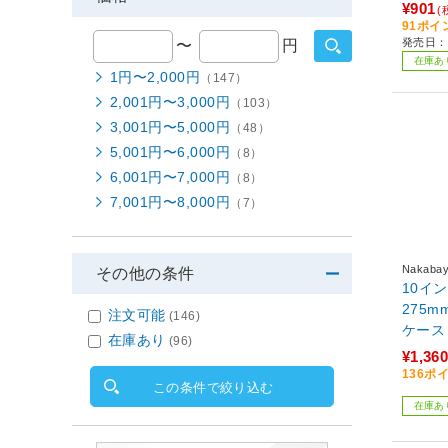
¥901
(
91ポイ
発売日：2
〜
円
在庫あ
1円〜2,000円
（147）
2,001円〜3,000円
（103）
3,001円〜5,000円
（48）
5,001円〜6,000円
（8）
6,001円〜7,000円
（8）
7,001円〜8,000円
（7）
Nakabay
その他の条件
10イ
275
注文可能
(146)
ケース
在庫あり
(96)
0160
¥1,360
136ポ
この条件で絞り込む
在庫あ