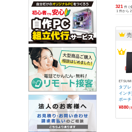
321
件 (
1
件から
2
ETSUMI
タブレ
インチ
ポーチ ブラック E-23
2 【8
¥880
(