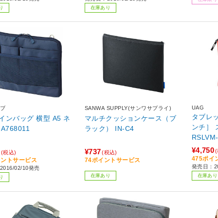
り
在庫あり
UAG
ブ
SANWA SUPPLY(サンワサプライ)
タブレッ
インバッグ 横型 A5 ネ
マルチクッションケース（ブ
ンチ］ スリーブ
A768011
ラック） IN-C4
RSLVM
¥4,750
¥737
(税込)
(税込)
475ポ
イントサービス
74ポイントサービス
発売日：20
016/02/10発売
在庫あり
在庫あり
り