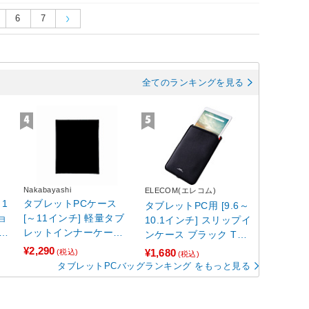
6
7
全てのランキングを見る
Nakabayashi
ELECOM(エレコム)
1
タブレットPCケース
タブレットPC用 [9.6～
ョ
[～11インチ] 軽量タブ
10.1インチ] スリップイ
レットインナーケース
ンケース ブラック TB-
Tyvek ブラック TBC-F
10SNCBK
¥2,290
¥1,680
(税込)
(税込)
C112406BK 【864】
タブレットPCバッグランキング をもっと見る