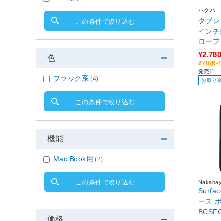
ハクバ
タブレッ
この条件で絞り込む
インチ
ロープ
リーブ 
¥2,780
色
278ポ
発売日：2
ブラック系
(4)
お取り
この条件で絞り込む
機能
Mac Book用
(2)
この条件で絞り込む
Nakabay
Surf
ース 
BCSF
価格