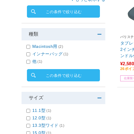
この条件で絞り込む
種類
バリステ
タブレッ
Macintosh用
(2)
2イン
インナーバッグ
(1)
ンドル付
他
BS-23
(1)
¥2,580
26ポイ
この条件で絞り込む
在庫限
サイズ
11.1型
(1)
12.0型
(1)
13.3型ワイド
(1)
15.0型
(1)