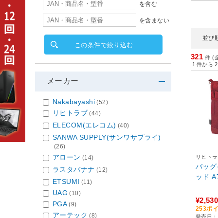
を含む
を含まない
並び
この条件で絞り込む
321
件 (
1
件から
2
メーカー
Nakabayashi
(52)
リヒトラブ
(44)
ELECOM(エレコム)
(40)
SANWA SUPPLY(サンワサプライ)
(26)
アローン
リヒトラ
(14)
バッグ
ラスタバナナ
(12)
ッド A
ETSUMI
(11)
UAG
(10)
¥2,530
PGA
(9)
253ポ
アーテック
(8)
発売日：2