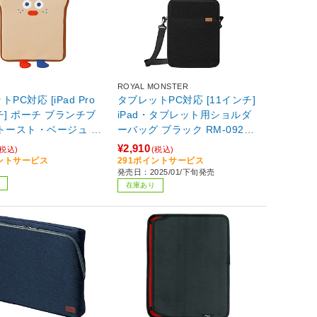
ROYAL MONSTER
PC対応 [iPad Pro
タブレットPC対応 [11インチ]
チ] ポーチ ブランチブ
iPad・タブレット用ショルダ
トースト・ベージュ D
ーバッグ ブラック RM-0924B
S11-BE 【852】
K(11)
¥2,910
(税込)
(税込)
イントサービス
291ポイントサービス
発売日：2025/01/下旬発売
在庫あり