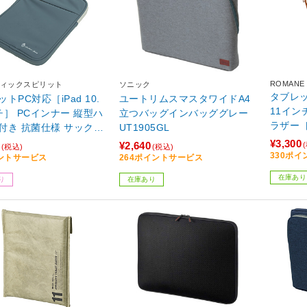
ROMANE
ィックスピリット
ソニック
タブレット
トPC対応［iPad 10.
ユートリムスマスタワイドA4
11イン
チ］ PCインナー 縦型ハ
立つバッグインバッググレー
ラザー 
き 抗菌仕様 サックス
UT1905GL
GA-CA
11-SAX 【864】
¥3,300
¥2,640
(税込)
(税込)
330ポ
ントサービス
264ポイントサービス
在庫あり
り
在庫あり