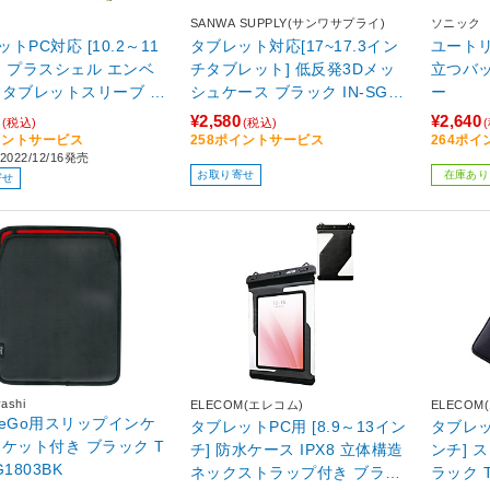
SANWA SUPPLY(サンワサプライ)
ソニック
トPC対応 [10.2～11
タブレット対応[17~17.3イン
ユート
] プラスシェル エンベ
チタブレット] 低反発3Dメッ
立つバ
 タブレットスリーブ オ
シュケース ブラック IN-SG17
ー
SP-ELTS11OV
BK
¥2,580
¥2,640
(税込)
(税込)
イントサービス
258ポイントサービス
264ポ
022/12/16発売
お取り寄せ
在庫あり
寄せ
ashi
ELECOM(エレコム)
ELECOM
aceGo用スリップインケ
タブレットPC用 [8.9～13イン
タブレット
ポケット付き ブラック T
チ] 防水ケース IPX8 立体構造
ンチ] 
G1803BK
ネックストラップ付き ブラッ
ラック T