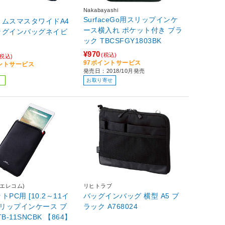
Nakabayashi
SurfaceGo用スリップインケ
リムスマスタワイドA4
ース横入れ ポケット付き ブラ
ッグインバッグネイビ
ック TBCSFGY1803BK
¥970
(税込)
(税込)
97ポイントサービス
イントサービス
発売日：2018/10月発売
お取り寄せ
(エレコム)
リヒトラブ
PC用 [10.2～11イ
バッグインバッグ 横型 A5 ブ
スリップインケース ブ
ラック A768024
B-11SNCBK 【864】