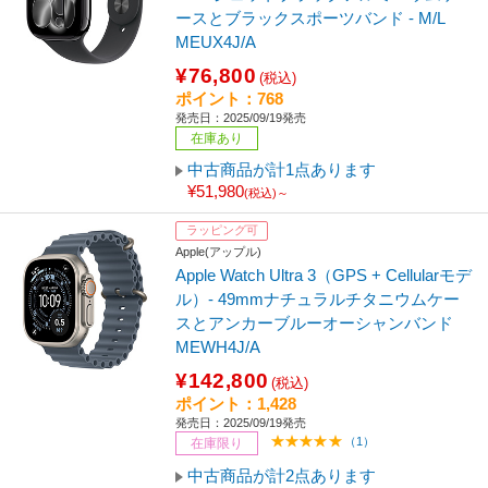
ースとブラックスポーツバンド - M/L
MEUX4J/A
¥76,800
(税込)
ポイント：768
発売日：2025/09/19発売
在庫あり
中古商品が計1点あります
¥51,980
(税込)～
ラッピング可
Apple(アップル)
Apple Watch Ultra 3（GPS + Cellularモデ
ル）- 49mmナチュラルチタニウムケー
スとアンカーブルーオーシャンバンド
MEWH4J/A
¥142,800
(税込)
ポイント：1,428
発売日：2025/09/19発売
（1）
在庫限り
中古商品が計2点あります