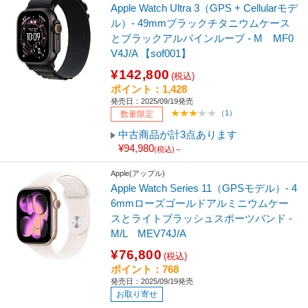
Apple Watch Ultra 3（GPS + Cellularモデ
ル）- 49mmブラックチタニウムケース
とブラックアルパインループ - M MF0
V4J/A 【sof001】
¥142,800
(税込)
ポイント：1,428
発売日：2025/09/19発売
（1）
数量限定
中古商品が計3点あります
¥94,980
(税込)～
Apple(アップル)
Apple Watch Series 11（GPSモデル）- 4
6mmローズゴールドアルミニウムケー
スとライトブラッシュスポーツバンド -
M/L MEV74J/A
¥76,800
(税込)
ポイント：768
発売日：2025/09/19発売
お取り寄せ