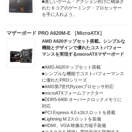
■激しいゲーム・アクション向けに構築さ
れた 6 コアのゲーミング・プロセッサー
を手に入れよう。
マザーボード PRO A620M-E ［MicroATX］
AMD A620チップセット搭載。シンプルな
機能とデザインで優れたコストパフォー
マンスを実現するmicroATXマザーボード
■AMD A620チップセット搭載
■シンプルな機能でコストパフォーマンス
に優れたPROシリーズ
■AMD第7世代Ryzenプロセッサ対応
■microATXフォームファクター
■DDR5-6400 オーバークロックメモリに
対応
■PCI Express 4.0 x16スロットを搭載
■Lightning M.2スロットを装備
■HDMI、VGA 映像出力端子装備
■コネクタを補強し電磁干渉を防御する