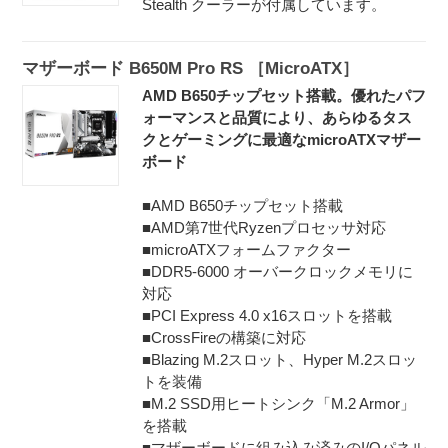
Stealth クーラーが付属しています。
マザーボード B650M Pro RS ［MicroATX］
AMD B650チップセット搭載。優れたパフ
ォーマンスと品質により、あらゆるタス
クとゲーミングに最適なmicroATXマザー
ボード
■AMD B650チップセット搭載
■AMD第7世代Ryzenプロセッサ対応
■microATXフォームファクター
■DDR5-6000 オーバークロックメモリに
対応
■PCI Express 4.0 x16スロットを搭載
■CrossFireの構築に対応
■Blazing M.2スロット、Hyper M.2スロッ
トを装備
■M.2 SSD用ヒートシンク「M.2 Armor」
を搭載
■マザーボードに組み込み済みのI/Oパネル