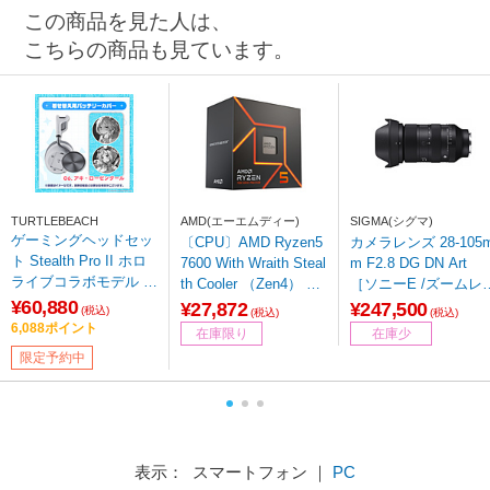
この商品を見た人は、
こちらの商品も見ています。
TURTLEBEACH
AMD(エーエムディー)
SIGMA(シグマ)
ゲーミングヘッドセッ
〔CPU〕AMD Ryzen5
カメラレンズ 28-105
ト Stealth Pro II ホロ
7600 With Wraith Steal
m F2.8 DG DN Art
ライブコラボモデル 0
th Cooler （Zen4） 10
［ソニーE /ズームレ
6)-アキ・ローゼンター
¥60,880
0-100001015BOX ［A
ズ］
¥27,872
¥247,500
(税込)
(税込)
(税込)
ル-ホワイト 【発売日
MD Ryzen 5 /Socket A
6,088ポイント
在庫限り
在庫少
以降お届け】
M5 /グラフィックス搭
限定予約中
載］
表示： スマートフォン ｜
PC