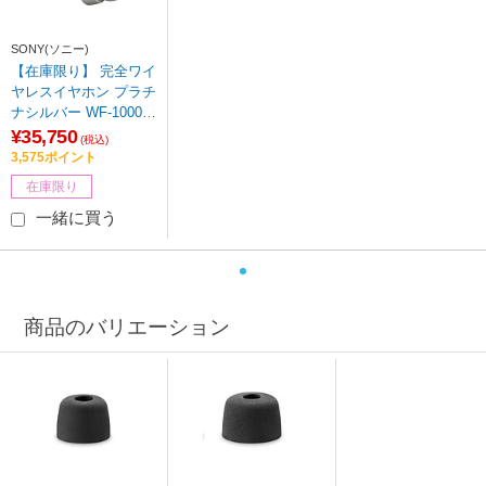
SONY(ソニー)
【在庫限り】 完全ワイ
ヤレスイヤホン プラチ
ナシルバー WF-1000X
M5SC ［ワイヤレス
¥35,750
(税込)
(左右分離) /カナル型 /
3,575ポイント
ノイズキャンセリング
在庫限り
対応 /Bluetooth対応］
一緒に買う
商品のバリエーション