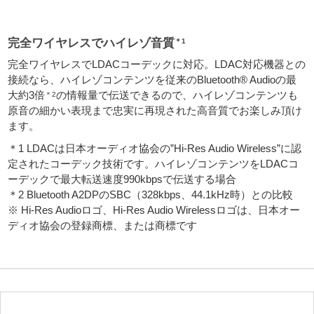
完全ワイヤレスでハイレゾ音質
＊1
完全ワイヤレスでLDACコーデックに対応。LDAC対応機器との
接続なら、ハイレゾコンテンツを従来のBluetooth® Audioの最
大約3倍
の情報量で伝送できるので、ハイレゾコンテンツも
＊2
原音の細かい表現まで忠実に再現された高音質でお楽しみ頂け
ます。
＊1 LDACは日本オーディオ協会の”Hi-Res Audio Wireless”に認
定されたコーデック技術です。ハイレゾコンテンツをLDACコ
ーデックで最大転送速度990kbpsで伝送する場合
＊2 Bluetooth A2DPのSBC（328kbps、44.1kHz時）との比較
※ Hi-Res Audioロゴ、Hi-Res Audio Wirelessロゴは、日本オー
ディオ協会の登録商標、または商標です