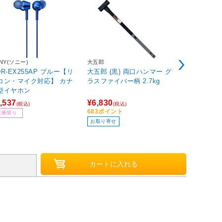
NY(ソニー)
大五郎
山真製鋸
DR-EX255AP ブルー【リ
大五郎 (黒) 両口ハンマー グ
YsGOD アイスマン用エネチ
コン・マイク対応】 カナ
ラスファイバー柄 2.7kg
ャージ ブラッ
型イヤホン
EC9 ブ
,537
¥6,830
¥6,570
(税込)
(税込)
(税込
683ポイント
657ポイント
在庫限り
お取り寄せ
お取り寄せ