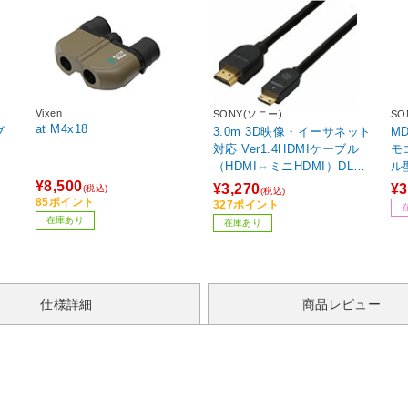
Vixen
SONY(ソニー)
SO
at M4x18
ブ
3.0m 3D映像・イーサネット
M
対応 Ver1.4HDMIケーブル
モ
（HDMI⇔ミニHDMI）DLC-
ル
HEM30
¥8,500
¥3,270
¥3
(税込)
(税込)
85ポイント
327ポイント
在庫あり
在庫あり
仕様詳細
商品レビュー