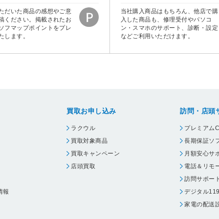
ただいた商品の感想やご意
当社購入商品はもちろん、他店で購
稿ください。掲載されたお
入した商品も、修理受付やパソコ
ソフマップポイントをプレ
ン・スマホのサポート、診断・設定
たします。
などご利用いただけます。
買取お申し込み
訪問・店頭
ラクウル
プレミアムC
買取対象商品
長期保証ソ
買取キャンペーン
月額安心サ
店頭買取
電話＆リモ
訪問サポー
情報
デジタル11
家電の配送