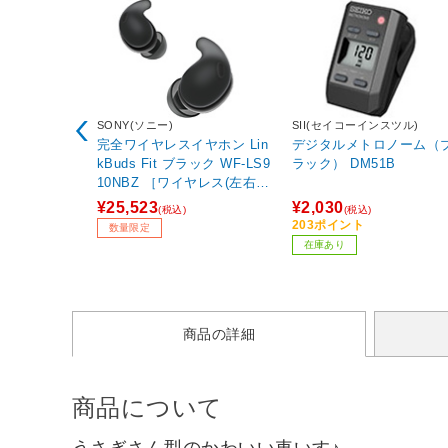
SONY(ソニー)
SII(セイコーインスツル)
完全ワイヤレスイヤホン Lin
デジタルメトロノーム（
kBuds Fit ブラック WF-LS9
ラック） DM51B
10NBZ ［ワイヤレス(左右分
離) /ノイズキャンセリング
¥25,523
¥2,030
(税込)
(税込)
対応 /Bluetooth対応］
203ポイント
数量限定
在庫あり
商品の詳細
商品について
うさぎさん型のかわいい車いす♪