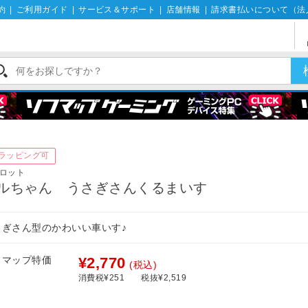
約
|
ご利用ガイド
|
サービス＆サポート
|
店舗情報
|
請求書払いについて（法
形
ラッピング可
ロット
ルちゃん うさぎさんくるまいす
さぎさん型のかわいい車いす♪
フマップ特価
¥2,770
(税込)
消費税¥251
税抜¥2,519