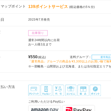
フマップポイント
139ポイントサービス
(税込価格の5％分)
売日
2023年7月発売
庫
在庫限り
通常24時間以内に出荷
お一人様2点まで
料
¥550
送料グループ：
(税込)
通常商品
「通常商品」グループの商品を¥3,300以上のお買い物で無
※一部離島・山間部および北海道、または当社指定エリア
支払い方法
ご利用いただけるPay払い