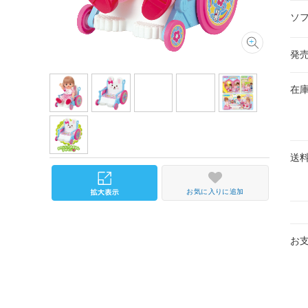
ソ
発
在
送
お気に入りに追加
お