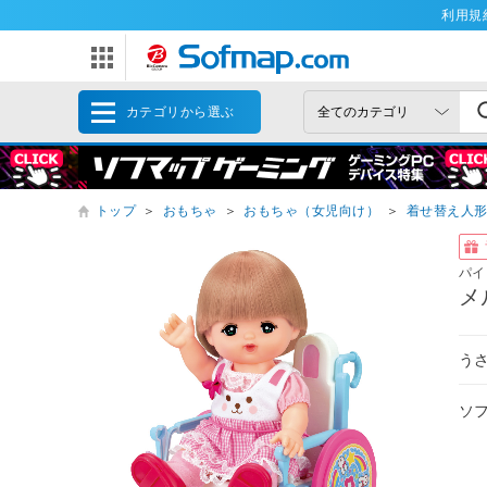
利用規
カテゴリから選ぶ
トップ
＞
おもちゃ
＞
おもちゃ（女児向け）
＞
着せ替え人
パイ
メ
う
ソ